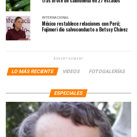
tras brote de salmonella en 27 estados
INTERNACIONAL
México restablece relaciones con Perú;
Fujimori dio salvoconducto a Betssy Chávez
ADVERTISEMENT
LO MÁS RECIENTE
VIDEOS
FOTOGALERÍAS
ESPECIALES