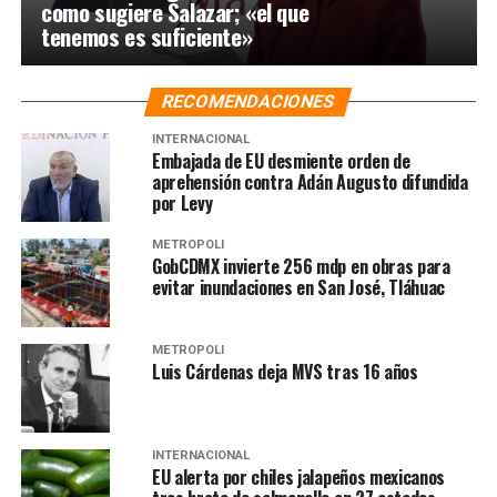
como sugiere Salazar; «el que
tenemos es suficiente»
RECOMENDACIONES
INTERNACIONAL
Embajada de EU desmiente orden de
aprehensión contra Adán Augusto difundida
por Levy
METRÓPOLI
GobCDMX invierte 256 mdp en obras para
evitar inundaciones en San José, Tláhuac
METRÓPOLI
Luis Cárdenas deja MVS tras 16 años
INTERNACIONAL
EU alerta por chiles jalapeños mexicanos