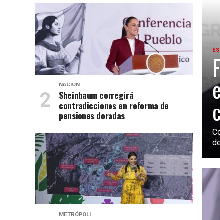
ES
F
e
NACIÓN
Sheinbaum corregirá
c
contradicciones en reforma de
pensiones doradas
Co
de
METRÓPOLI