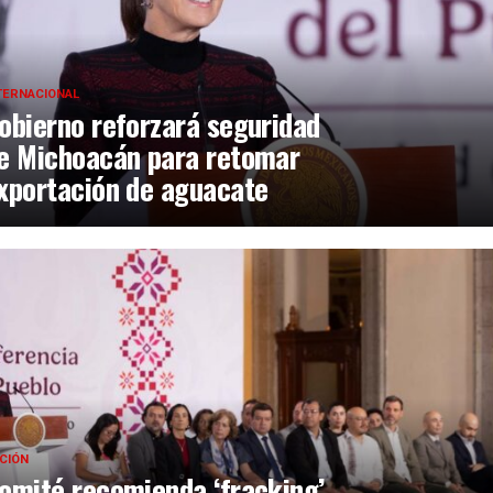
TERNACIONAL
obierno reforzará seguridad
e Michoacán para retomar
xportación de aguacate
CIÓN
omité recomienda ‘fracking’