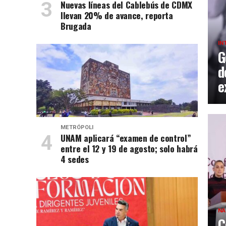
Nuevas líneas del Cablebús de CDMX
llevan 20% de avance, reporta
Brugada
IN
G
d
e
METRÓPOLI
UNAM aplicará “examen de control”
entre el 12 y 19 de agosto; solo habrá
4 sedes
NA
C