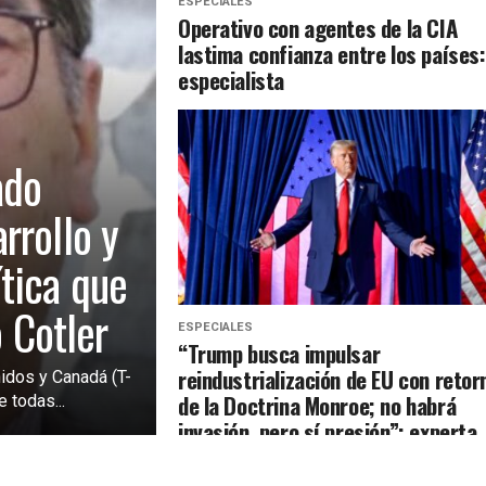
ESPECIALES
Operativo con agentes de la CIA
lastima confianza entre los países:
especialista
ado
rrollo y
tica que
o Cotler
ESPECIALES
“Trump busca impulsar
reindustrialización de EU con retor
idos y Canadá (T-
de la Doctrina Monroe; no habrá
 todas...
invasión, pero sí presión”: experta