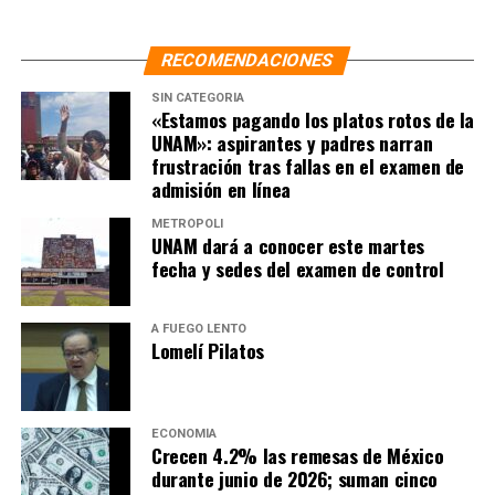
de dinero»: Sheinbaum
NO TE PIERDAS
RECOMENDACIONES
«No tenemos por qué tomar a ciegas» lo que EU dice:
Sheinbaum
SIN CATEGORÍA
«Estamos pagando los platos rotos de la
UNAM»: aspirantes y padres narran
frustración tras fallas en el examen de
admisión en línea
METRÓPOLI
UNAM dará a conocer este martes
fecha y sedes del examen de control
A FUEGO LENTO
Lomelí Pilatos
ECONOMÍA
Crecen 4.2% las remesas de México
durante junio de 2026; suman cinco