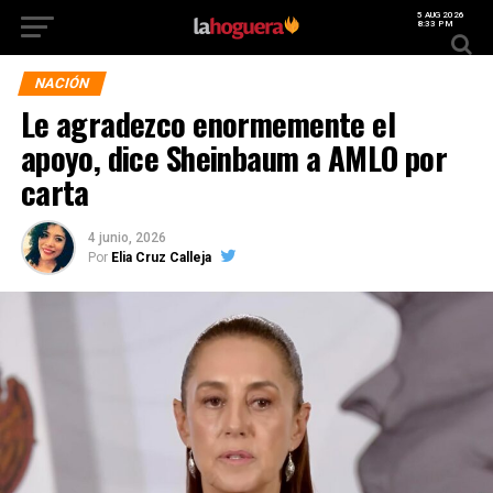
5 AUG 2026
8:33 PM
NACIÓN
Le agradezco enormemente el
apoyo, dice Sheinbaum a AMLO por
carta
4 junio, 2026
Por
Elia Cruz Calleja