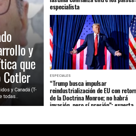
especialista
ado
rrollo y
tica que
o Cotler
ESPECIALES
“Trump busca impulsar
reindustrialización de EU con retor
idos y Canadá (T-
de la Doctrina Monroe; no habrá
 todas...
invasión, pero sí presión”: experta