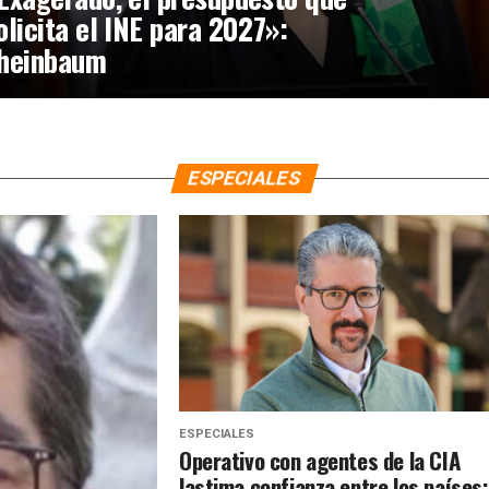
olicita el INE para 2027»:
heinbaum
ESPECIALES
ESPECIALES
Operativo con agentes de la CIA
lastima confianza entre los países: