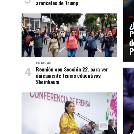
aranceles de Trump
NA
¿
P
d
P
ESTADOS
Reunión con Sección 22, para ver
únicamente temas educativos:
Sheinbaum
NA
«