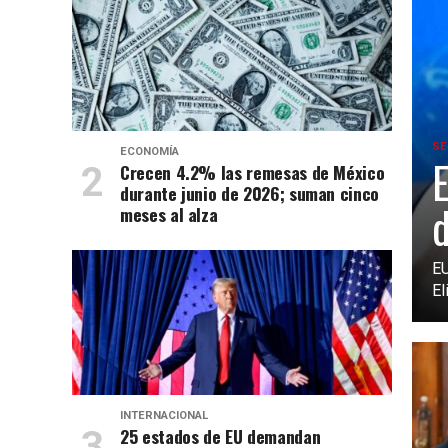
SE
ECONOMÍA
E
Crecen 4.2% las remesas de México
durante junio de 2026; suman cinco
d
meses al alza
EU
El
INTERNACIONAL
25 estados de EU demandan