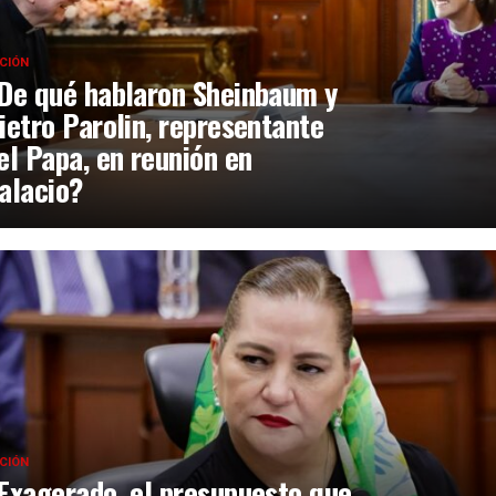
CIÓN
De qué hablaron Sheinbaum y
ietro Parolin, representante
el Papa, en reunión en
alacio?
CIÓN
Exagerado, el presupuesto que