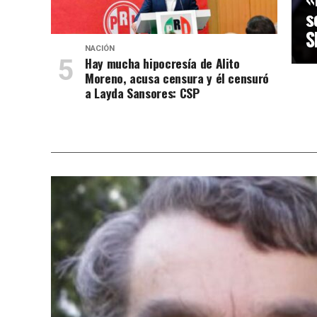
s
S
NACIÓN
Hay mucha hipocresía de Alito
Moreno, acusa censura y él censuró
a Layda Sansores: CSP