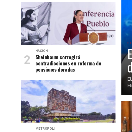
SE
E
NACIÓN
Sheinbaum corregirá
d
contradicciones en reforma de
pensiones doradas
EU
El
METRÓPOLI