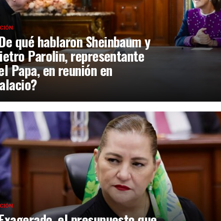
CIÓN
De qué hablaron Sheinbaum y
ietro Parolin, representante
el Papa, en reunión en
alacio?
CIÓN
Exagerado, el presupuesto que