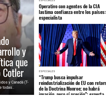
ESPECIALES
Operativo con agentes de la CIA
lastima confianza entre los países:
especialista
ado
rrollo y
tica que
o Cotler
ESPECIALES
“Trump busca impulsar
reindustrialización de EU con retor
idos y Canadá (T-
de la Doctrina Monroe; no habrá
 todas...
invasión, pero sí presión”: experta