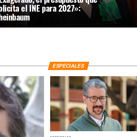
olicita el INE para 2027»:
heinbaum
ESPECIALES