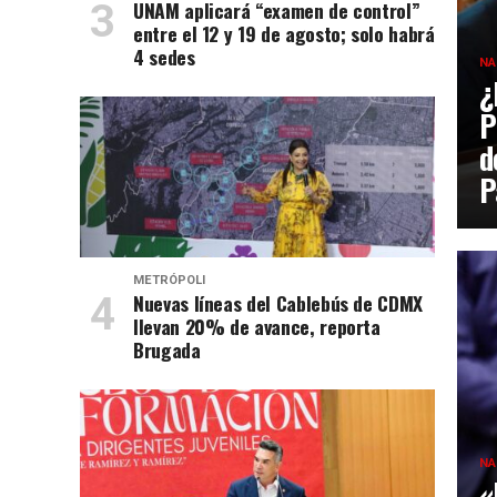
UNAM aplicará “examen de control”
entre el 12 y 19 de agosto; solo habrá
4 sedes
NA
¿
P
d
P
METRÓPOLI
Nuevas líneas del Cablebús de CDMX
llevan 20% de avance, reporta
Brugada
NA
«