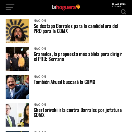
10 AUG 2026
6:59 AM
NACIÓN
Se destapa Barrales para la candidatura del
PRD para la CDMX
NACIÓN
Granados, la propuesta más sólida para dirigir
el PRD: Serrano
NACIÓN
También Ahued buscará la CDMX
NACIÓN
Chertorivski iría contra Barrales por jefatura
CDMX