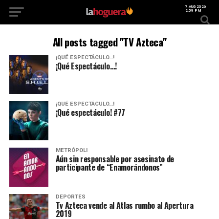
7 AUG 2026
2:59 PM
All posts tagged "TV Azteca"
¡QUÉ ESPECTÁCULO…!
¡Qué Espectáculo…!
¡QUÉ ESPECTÁCULO…!
¡Qué espectáculo! #77
METRÓPOLI
Aún sin responsable por asesinato de
participante de “Enamorándonos”
DEPORTES
Tv Azteca vende al Atlas rumbo al Apertura
2019