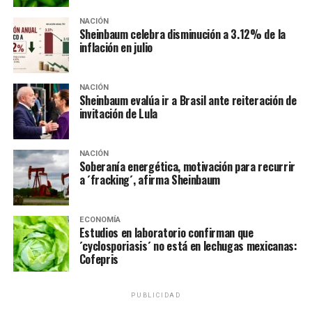
la zona.
NACIÓN
Sheinbaum celebra disminución a 3.12% de la
NOTAS RELACIONADAS:
CDMX
LA HOGUERA
MÉXICO
inflación en julio
MUNDIAL
NOTICIAS
SIGUIENTE
CDMX no tendrá clases el 11 de junio por la inauguración
NACIÓN
Sheinbaum evalúa ir a Brasil ante reiteración de
del Mundial
invitación de Lula
NO TE PIERDAS
CNTE cumple advertencia: marcha y toma Centro
Histórico de CDMX ante impedimento de ingresar al
NACIÓN
Soberanía energética, motivación para recurrir
Zócalo
a ´fracking´, afirma Sheinbaum
ECONOMÍA
Estudios en laboratorio confirman que
´cyclosporiasis´ no está en lechugas mexicanas:
Cofepris
PUBLICIDAD