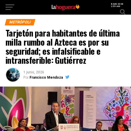
8 AUG 2026
2:59 AM
METRÓPOLI
Tarjetón para habitantes de última
milla rumbo al Azteca es por su
seguridad; es infalsificable e
intransferible: Gutiérrez
1 junio, 2026
Por
Francisco Mendoza