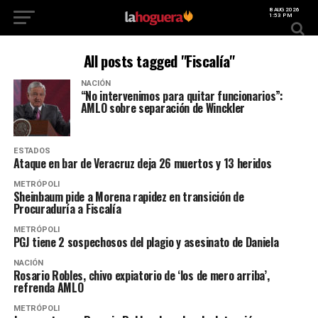
8 AUG 2026
1:53 PM
All posts tagged "Fiscalía"
NACIÓN
“No intervenimos para quitar funcionarios”:
AMLO sobre separación de Winckler
ESTADOS
Ataque en bar de Veracruz deja 26 muertos y 13 heridos
METRÓPOLI
Sheinbaum pide a Morena rapidez en transición de
Procuraduría a Fiscalía
METRÓPOLI
PGJ tiene 2 sospechosos del plagio y asesinato de Daniela
NACIÓN
Rosario Robles, chivo expiatorio de ‘los de mero arriba’,
refrenda AMLO
METRÓPOLI