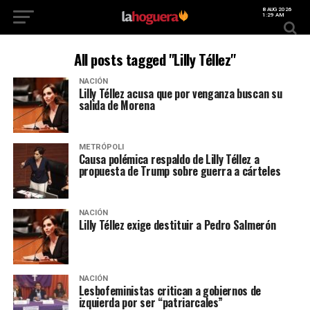
8 AUG 2026
1:29 AM
All posts tagged "Lilly Téllez"
NACIÓN
Lilly Téllez acusa que por venganza buscan su
salida de Morena
METRÓPOLI
Causa polémica respaldo de Lilly Téllez a
propuesta de Trump sobre guerra a cárteles
NACIÓN
Lilly Téllez exige destituir a Pedro Salmerón
NACIÓN
Lesbofeministas critican a gobiernos de
izquierda por ser “patriarcales”