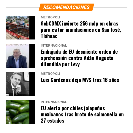
NOTAS RELACIONADAS:
BELLAS ARTES
CIUDAD DE MÉXICO
RECOMENDACIONES
CLAUDIA SHEINBAUM
HOMENAJE
JOSÉ JOSÉ
REDES SOCIALES
METRÓPOLI
GobCDMX invierte 256 mdp en obras
SIGUIENTE
para evitar inundaciones en San José,
Joven es detenido por arrojar a un perro desde un quinto
Tláhuac
piso
NO TE PIERDAS
INTERNACIONAL
El perfil de García Harfuch genera confianza a
Embajada de EU desmiente orden de
Coparmex
aprehensión contra Adán Augusto
difundida por Levy
METRÓPOLI
Luis Cárdenas deja MVS tras 16 años
INTERNACIONAL
EU alerta por chiles jalapeños
mexicanos tras brote de salmonella en
27 estados