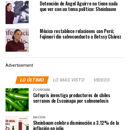
pic.twitter.com/bwoTsLJWow
Detención de Ángel Aguirre no tiene nada
que ver con un tema político: Sheinbaum
— Dra. Claudia Sheinbaum (@Claudiashein)
October 9,
2019
México restablece relaciones con Perú;
Fujimori dio salvoconducto a Betssy Chávez
Te puede interesar:
Despedida a José José en
México
Advertisement
Las cenizas de José José llegaron este miércoles a la
LO ÚLTIMO
LO MÁS VISTO
VIDEOS
Ciudad de México, por lo que el hijo del cantante, José
ECONOMÍA
Joel, hizo un agradecimiento a todos los que les
Cofepris investiga productores de chiles
brindaron su ayuda.
serranos de Escuinapa por salmonelosis
«Quisiéramos agradecer al señor presidente, a la jefa de
NACIÓN
Gobierno, al secretario de Relaciones Exteriores, a la
Sheinbaum celebra disminución a 3.12% de la
Secretaría de Cultura y al cónsul de México en Miami
inflación en julio