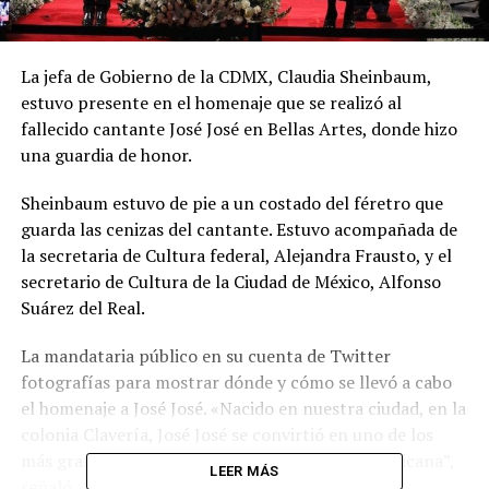
La jefa de Gobierno de la CDMX, Claudia Sheinbaum,
estuvo presente en el homenaje que se realizó al
fallecido cantante José José en Bellas Artes, donde hizo
una guardia de honor.
Sheinbaum estuvo de pie a un costado del féretro que
guarda las cenizas del cantante. Estuvo acompañada de
la secretaria de Cultura federal, Alejandra Frausto, y el
secretario de Cultura de la Ciudad de México, Alfonso
Suárez del Real.
La mandataria público en su cuenta de Twitter
fotografías para mostrar dónde y cómo se llevó a cabo
el homenaje a José José. «Nacido en nuestra ciudad, en la
colonia Clavería, José José se convirtió en uno de los
más grandes símbolos de la música popular mexicana”,
LEER MÁS
señaló.