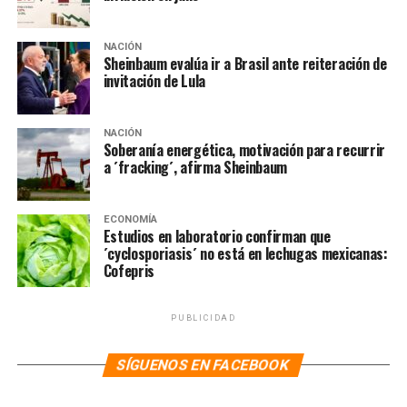
por lo que se logró. Porque logramos el cometido:
nuestro príncipe José José ya está en México», declaró.
NACIÓN
Sheinbaum evalúa ir a Brasil ante reiteración de
Te puede interesar:
invitación de Lula
Después de cremar a José
José dividirán sus cenizas
NACIÓN
Soberanía energética, motivación para recurrir
a ´fracking´, afirma Sheinbaum
Algunas personalidades que asistieron al homenaje
fueron Lucía Méndez, Poncho Lizárraga, Jorge Ortiz de
ECONOMÍA
Estudios en laboratorio confirman que
Pinedo, Emmanuel y Dulce, entre otros.
´cyclosporiasis´ no está en lechugas mexicanas:
Cofepris
Te puede interesar
:
José
José volverá a México para
PUBLICIDAD
homenaje
SÍGUENOS EN FACEBOOK