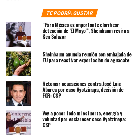
TE PODRÍA GUSTAR
Nacido en nuestra ciudad,
en la colonia Clavería, José
“Para México es importante clarificar
detención de ‘El Mayo’”, Sheinbaum revira a
José se convirtió en uno de
Ken Salazar
los más grandes símbolos
Sheinbaum anuncia reunión con embajada de
de la música popular
EU para reactivar exportación de aguacate
mexicana.
Retomar acusaciones contra José Luis
Hoy acompañamos a su
Abarca por caso Ayotzinapa, decisión de
FGR: CSP
familia en el merecido
homenaje en el Palacio de
Voy a poner todo mi esfuerzo, energía y
Bellas
voluntad por esclarecer caso Ayotzinapa:
CSP
Artes.
#JoséJoséEsDeMéxico