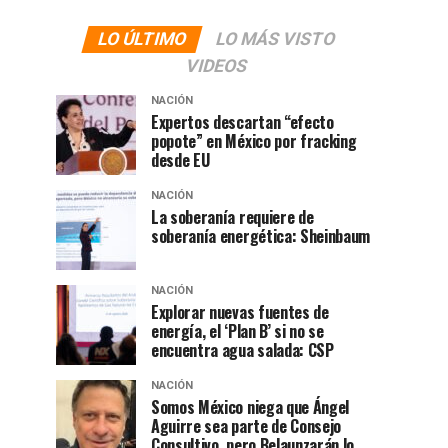
LO ÚLTIMO
LO MÁS VISTO
VIDEOS
NACIÓN
Expertos descartan “efecto
popote” en México por fracking
desde EU
NACIÓN
La soberanía requiere de
soberanía energética: Sheinbaum
NACIÓN
Explorar nuevas fuentes de
energía, el ‘Plan B’ si no se
encuentra agua salada: CSP
NACIÓN
Somos México niega que Ángel
Aguirre sea parte de Consejo
Consultivo, pero Belaunzarán lo