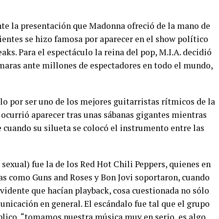
e la presentación que Madonna ofreció de la mano de
cientes se hizo famosa por aparecer en el show político
ks. Para el espectáculo la reina del pop, M.I.A. decidió
ámaras ante millones de espectadores en todo el mundo,
lo por ser uno de los mejores guitarristas rítmicos de la
e ocurrió aparecer tras unas sábanas gigantes mientras
e cuando su silueta se colocó el instrumento entre las
sexual) fue la de los Red Hot Chili Peppers, quienes en
das como Guns and Roses y Bon Jovi soportaron, cuando
evidente que hacían playback, cosa cuestionada no sólo
nicación en general. El escándalo fue tal que el grupo
úblico, “tomamos nuestra música muy en serio, es algo