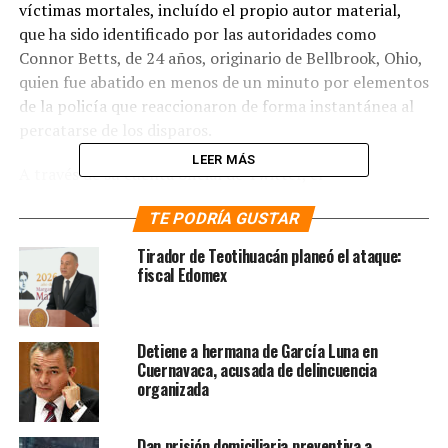
víctimas mortales, incluído el propio autor material,
que ha sido identificado por las autoridades como
Connor Betts, de 24 años, originario de Bellbrook, Ohio,
quien fue abatido en menos de un minuto por elementos
de la policía que reaccionaron de forma instantánea al
percatarse de los disparos.
LEER MÁS
A través de su cuenta oficial de Twitter, el
Departamento de Policía de Dayton confirmó el
TE PODRÍA GUSTAR
fallecimiento de una decena de personas, así como el
traslado de otras 16 a hospitales de la zona: «El tirador
Tirador de Teotihuacán planeó el ataque:
murió y otras 9 personas también fallecieron. Al menos
fiscal Edomex
16 heridos han sido hospitalizados».
Sin embargo, de acuerdo con el último balance oficial
Detiene a hermana de García Luna en
proporcionado por el ayuntamiento de Dayton, son 27
Cuernavaca, acusada de delincuencia
las personas que se encuentran recibiendo atención
organizada
médica en diversos hospitales de la ciudad.
Dan prisión domiciliaria preventiva a