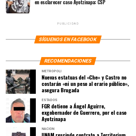
en esclarecer caso Ayotzinapa: CSP
NOTAS RELACIONADAS:
DAYTON
HALLAN SIN VIDA A LA HERMANA DEL TIRADOR DE OHIO
PUBLICIDAD
HERMANA
OHIO
SIN VIDA
TIRADOR
SIGUIENTE
SÍGUENOS EN FACEBOOK
Son 6 los mexicanos muertos en El Paso, hay 7 heridos
NO TE PIERDAS
También en Chicago se registra tiroteo
RECOMENDACIONES
METRÓPOLI
Nuevas estatuas del «Che» y Castro no
costarán «ni un peso al erario público»,
asegura Brugada
ESTADOS
FGR detiene a Ángel Aguirre,
exgobernador de Guerrero, por el caso
Ayotzinapa
NACIÓN
UNAM rescinde contrato a Territorium