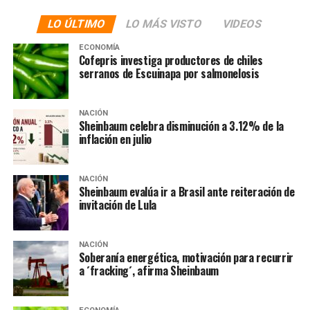
En ese sentido, informó que su gobierno y el de López
LO ÚLTIMO
LO MÁS VISTO
VIDEOS
Obrador ya han firmado el acuerdo para la
universalización de los servicios de salud de Hidalgo.
ECONOMÍA
Cofepris investiga productores de chiles
Poniendo a disposición del gobierno de México 16
serranos de Escuinapa por salmonelosis
hospitales estatales y 485 centros de salud para que
sigan atendiendo a los pacientes. Lo cual incluirá el
fortalecimiento de las clínicas de atención a población
NACIÓN
Sheinbaum celebra disminución a 3.12% de la
abierta IMSS Bienestar.
inflación en julio
También en
La Hoguera
:
NACIÓN
Sheinbaum evalúa ir a Brasil ante reiteración de
invitación de Lula
NACIÓN
Soberanía energética, motivación para recurrir
a ´fracking´, afirma Sheinbaum