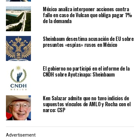
México analiza interponer acciones contra
El comentario de Fayad llamó la atención debido a que,
fallo en caso de Vulcan que obliga pagar 1%
desde 1929, todos los gobernadores de Hidalgo, incluido
de la demanda
él mismo, han sido emanados del PRI. Destacando
nombres como el del exprocurador general Jesús
Sheinbaum desestima acusación de EU sobre
Murillo Karam o Miguel Ángel Osorio Chong, actual
presuntos «espías» rusos en México
coordinador del tricolor en el Senado de la República y
secretario de Gobernación durante el sexenio de Enrique
Peña Nieto.
El gobierno no participó en el informe de la
CNDH sobre Ayotzinapa: Sheinbaum
Tras esta explicación, Fayad pidió a López Obrador un
‘empujoncito’ desde las secretarías de Salud y de
Haciens y Crédito Público para que, en un plazo de 45
Ken Salazar admite que no tuvo indicios de
días, el gobierno de Hidalgo pueda ampliar los servicios
supuestos vínculos de AMLO y Rocha con el
de salubridad locales. Además de que se comprometió a
narco: CSP
trabajar de manera conjunta con las autoridades
federales para que los esfuerzos de cada uno sean
complementarios.
Advertisement