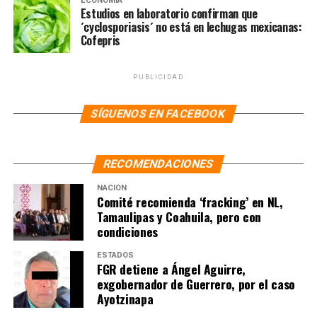
ECONOMÍA
Estudios en laboratorio confirman que
´cyclosporiasis´ no está en lechugas mexicanas:
Cofepris
PUBLICIDAD
SÍGUENOS EN FACEBOOK
NOTAS RELACIONADAS:
AMLO
ANDRÉS MANUEL
HOSPITAL
LÓPEZ OBRADOR
OMAR FAYAD
VISITA
RECOMENDACIONES
SIGUIENTE
AMLO busca brigada de médicos desempleados para
NACIÓN
Comité recomienda ‘fracking’ en NL,
rescatar sector salud
Tamaulipas y Coahuila, pero con
condiciones
NO TE PIERDAS
Hijo de Gil Díaz busca amparo y juez lo otorga a él y sus
amigos
ESTADOS
FGR detiene a Ángel Aguirre,
exgobernador de Guerrero, por el caso
Ayotzinapa