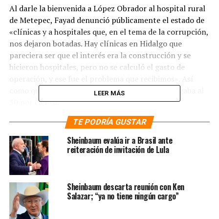
Al darle la bienvenida a López Obrador al hospital rural
de Metepec, Fayad denunció públicamente el estado de
«clínicas y a hospitales que, en el tema de la corrupción,
nos dejaron botadas. Hay clínicas en Hidalgo que
pareciera ser que el interés era la construcción y se
hicieron hospitales, pero no se calculó el gasto de
operación, y ese fue el problema que recibimos». Así
como que el abasto de medicamentos apenas llegaba al
LEER MÁS
30 por ciento.
TE PODRÍA GUSTAR
Zoé Robledo, director general del Instituto Mexicano
del Seguro Social, secundó la denuncia de Fayad y criticó
Sheinbaum evalúa ir a Brasil ante
«esta idea de que la atención médica sólo se debía
reiteración de invitación de Lula
resolver haciendo más y más hospitales». Ya que había
hospitales en el Presupuesto de Egresos de la
Federación que nunca se hacían, se quedaban a medias
Sheinbaum descarta reunión con Ken
por problemas en el proyecto, o incluso, se terminaban
Salazar; “ya no tiene ningún cargo”
y nunca abrían porque no se presupuesto el personal y
el equipo.