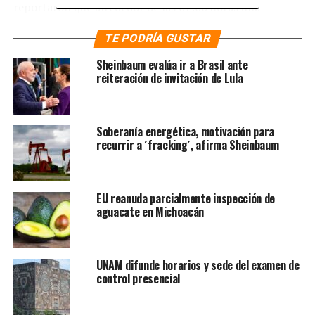
reportaron que alrededor de las 07:00 horas una
embarcación que transportaba a personas procedentes
TE PODRÍA GUSTAR
de Camerún comenzó a tambalearse hasta que sus
tripulantes cayeron al agua. Aunque no se conoce el
Sheinbaum evalúa ir a Brasil ante
punto del cual salió la embarcación, se cree que salió de
reiteración de invitación de Lula
la costa de Guatemala o del sur de Chiapas y tenía como
destino el estado de Oaxaca, puntualmente en el Istmo
de Tehuantepec. Cuerpos de rescate lograron auxiliar a
Soberanía energética, motivación para
7 hombres y a una mujer, aunque hasta el momento hay
recurrir a ´fracking´, afirma Sheinbaum
varias personas desaparecidas..
También en
La Hoguera
:
EU reanuda parcialmente inspección de
aguacate en Michoacán
UNAM difunde horarios y sede del examen de
control presencial