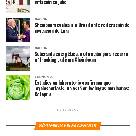
inflación en julio
FMI reduce estimación de crecimiento para México
NO TE PIERDAS
UIF rechaza haber presionado en la renuncia de Medina
NACIÓN
Mora
Sheinbaum evalúa ir a Brasil ante reiteración de
invitación de Lula
NACIÓN
Soberanía energética, motivación para recurrir
a ´fracking´, afirma Sheinbaum
ECONOMÍA
Estudios en laboratorio confirman que
´cyclosporiasis´ no está en lechugas mexicanas:
Cofepris
PUBLICIDAD
SÍGUENOS EN FACEBOOK