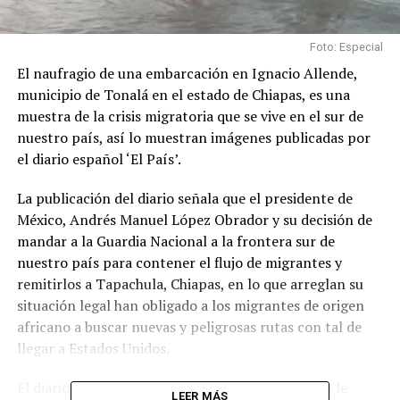
Foto: Especial
El naufragio de una embarcación en Ignacio Allende,
municipio de Tonalá en el estado de Chiapas, es una
muestra de la crisis migratoria que se vive en el sur de
nuestro país, así lo muestran imágenes publicadas por
el diario español ‘El País’.
La publicación del diario señala que el presidente de
México, Andrés Manuel López Obrador y su decisión de
mandar a la Guardia Nacional a la frontera sur de
nuestro país para contener el flujo de migrantes y
remitirlos a Tapachula, Chiapas, en lo que arreglan su
situación legal han obligado a los migrantes de origen
africano a buscar nuevas y peligrosas rutas con tal de
llegar a Estados Unidos.
El diario español detalla que activistas de la zona le
LEER MÁS