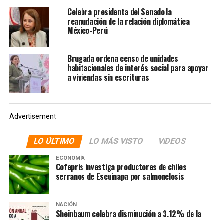
Celebra presidenta del Senado la
reanudación de la relación diplomática
México-Perú
Brugada ordena censo de unidades
habitacionales de interés social para apoyar
a viviendas sin escrituras
Advertisement
LO ÚLTIMO
LO MÁS VISTO
VIDEOS
ECONOMÍA
Cofepris investiga productores de chiles
NOTAS RELACIONADAS:
ACCESO
AFRICANOS
CAMERÚN
serranos de Escuinapa por salmonelosis
CHIAPAS
DESCUBREN NUEVA RUTA DE ACCESO DE AFRICANOS A MÉXICO
GUATEMALA
MÉXICO
NUEVA RUTA
OAXACA
NACIÓN
Sheinbaum celebra disminución a 3.12% de la
SIGUIENTE