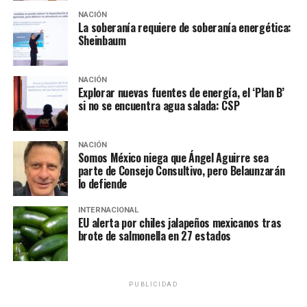
propuesta para la presa, resuelve los conflictos que
NACIÓN
tenía el estado, a la par que consideró que estas medias
La soberanía requiere de soberanía energética:
Sheinbaum
también son una solución en la regulación de niveles de
agua, así como también el conflicto político quedaría
resuelto.
NACIÓN
Explorar nuevas fuentes de energía, el ‘Plan B’
si no se encuentra agua salada: CSP
Te puede interesar
:
«Importante, el apoyo de
NACIÓN
las fuerzas armadas en
Somos México niega que Ángel Aguirre sea
parte de Consejo Consultivo, pero Belaunzarán
estos momentos de
lo defiende
transformación»: AMLO
INTERNACIONAL
EU alerta por chiles jalapeños mexicanos tras
brote de salmonella en 27 estados
NOTAS RELACIONADAS:
AMLO
ANDRÉS MANUEL LÓPEZ OBRADOR
BUSCA
EL ZAPOTILLO
INUNDACIÓN
JALISCO
PRESA
REDUCIR
RIESGOS
PUBLICIDAD
SIGUIENTE