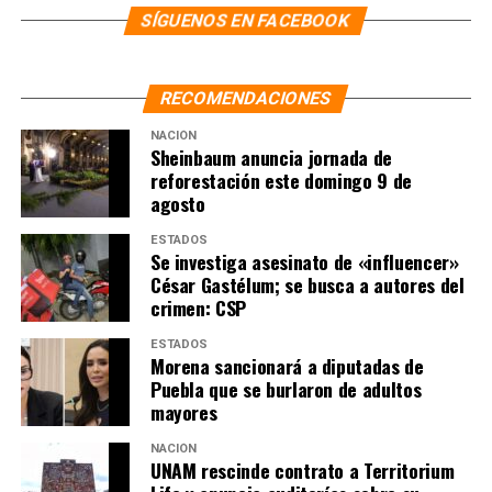
Ordena AMLO envío de ayuda para Haití
SÍGUENOS EN FACEBOOK
NO TE PIERDAS
Profeco acuerda con gaseros mesas de diálogo
RECOMENDACIONES
NACIÓN
Sheinbaum anuncia jornada de
reforestación este domingo 9 de
agosto
ESTADOS
Se investiga asesinato de «influencer»
César Gastélum; se busca a autores del
crimen: CSP
ESTADOS
Morena sancionará a diputadas de
Puebla que se burlaron de adultos
mayores
NACIÓN
UNAM rescinde contrato a Territorium