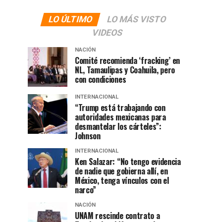
LO ÚLTIMO
LO MÁS VISTO
VIDEOS
NACIÓN
Comité recomienda ‘fracking’ en
NL, Tamaulipas y Coahuila, pero
con condiciones
INTERNACIONAL
“Trump está trabajando con
autoridades mexicanas para
desmantelar los cárteles”:
Johnson
INTERNACIONAL
Ken Salazar: “No tengo evidencia
de nadie que gobierna allí, en
México, tenga vínculos con el
narco”
NACIÓN
UNAM rescinde contrato a