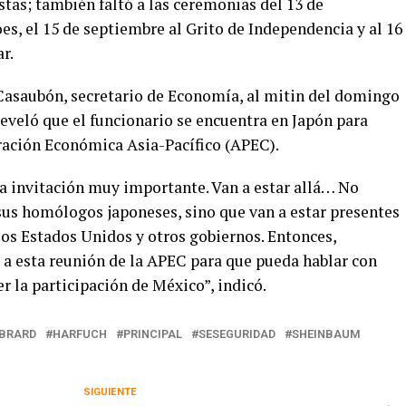
stas; también faltó a las ceremonias del 13 de
s, el 15 de septiembre al Grito de Independencia y al 16
r.
Casaubón, secretario de Economía, al mitin del domingo
reveló que el funcionario se encuentra en Japón para
eración Económica Asia-Pacífico (APEC).
a invitación muy importante. Van a estar allá… No
sus homólogos japoneses, sino que van a estar presentes
los Estados Unidos y otros gobiernos. Entonces,
 a esta reunión de la APEC para que pueda hablar con
r la participación de México”, indicó.
BRARD
HARFUCH
PRINCIPAL
SESEGURIDAD
SHEINBAUM
SIGUIENTE