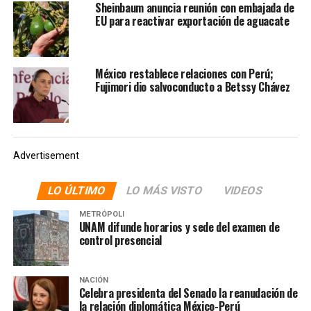
Sheinbaum anuncia reunión con embajada de
SELECCIÓN MEXICANA DE FUTBOL
EU para reactivar exportación de aguacate
SIGUIENTE
Sheinbaum decreta «home office» el jueves por
inauguración del Mundial
México restablece relaciones con Perú;
Fujimori dio salvoconducto a Betssy Chávez
NO TE PIERDAS
Desea Hugo Sánchez que México gane el Mundial 2026
Advertisement
LO ÚLTIMO
LO MÁS VISTO
VIDEOS
METRÓPOLI
UNAM difunde horarios y sede del examen de
control presencial
NACIÓN
Celebra presidenta del Senado la reanudación de
la relación diplomática México-Perú