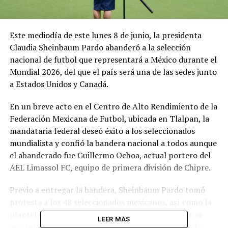
Este mediodía de este lunes 8 de junio, la presidenta
Claudia Sheinbaum Pardo abanderó a la selección
nacional de futbol que representará a México durante el
Mundial 2026, del que el país será una de las sedes junto
a Estados Unidos y Canadá.
En un breve acto en el Centro de Alto Rendimiento de la
Federación Mexicana de Futbol, ubicada en Tlalpan, la
mandataria federal deseó éxito a los seleccionados
mundialista y confió la bandera nacional a todos aunque
el abanderado fue Guillermo Ochoa, actual portero del
AEL Limassol FC, equipo de primera división de Chipre.
Previo a entregar la bandera, Sheinbaum Pardo tomó
protesta a los 48 seleccionados mexicanos, así como la
plantel directivo y el equipo técnico entre los que se
LEER MÁS
encontraba Rafa Márquez, actual auxiliar técnico de