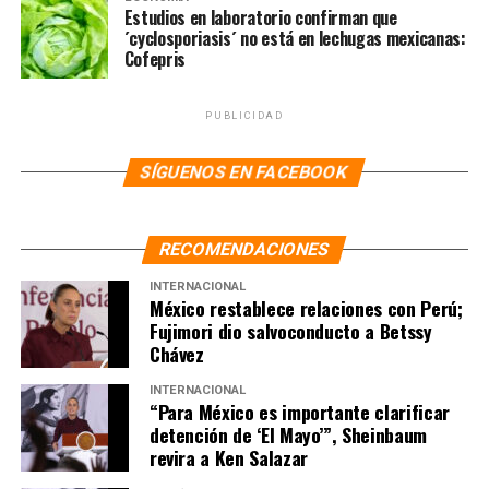
25, 2017
Estudios en laboratorio confirman que
´cyclosporiasis´ no está en lechugas mexicanas:
Cofepris
Protesta por las muchas
trabas que el INE pone para
PUBLICIDAD
que prospere la
SÍGUENOS EN FACEBOOK
candidatura de Marichuy
Patricio.
RECOMENDACIONES
pic.twitter.com/SQwdvFYKbQ
INTERNACIONAL
México restablece relaciones con Perú;
Fujimori dio salvoconducto a Betssy
— Juan Villoro
Chávez
(@JuanVilloro56)
October
INTERNACIONAL
24, 2017
“Para México es importante clarificar
detención de ‘El Mayo’”, Sheinbaum
revira a Ken Salazar
NOTAS RELACIONADAS:
INDÍGENAS
JUAN VILLORO