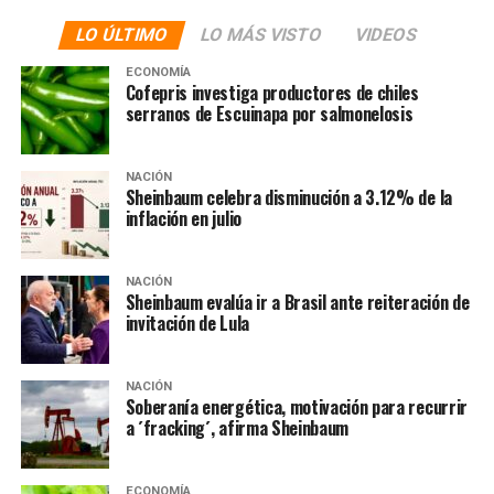
funciona ni siquiera en las zonas urbanas, «El INE dice que
LO ÚLTIMO
LO MÁS VISTO
VIDEOS
su página no se ha caído. Adjunto fotos tomadas con
diferencia de cinco horas que comprueban que no había
ECONOMÍA
Cofepris investiga productores de chiles
acceso».
serranos de Escuinapa por salmonelosis
El INE dice que su página
NACIÓN
no se ha caído. Adjunto
Sheinbaum celebra disminución a 3.12% de la
inflación en julio
fotos tomadas con
diferencia de cinco horas
NACIÓN
que comprueban que no
Sheinbaum evalúa ir a Brasil ante reiteración de
invitación de Lula
había acceso.
pic.twitter.com/pBTdtWXBn6
NACIÓN
Soberanía energética, motivación para recurrir
a ´fracking´, afirma Sheinbaum
— Juan Villoro
(@JuanVilloro56)
October
ECONOMÍA