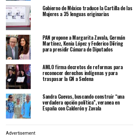
firmar para que Marichuy
Gobierno de México traduce la Cartilla de las
Patricio esté en la boleta
Mujeres a 35 lenguas originarias
en las elecciones de 2018.
¡Llegó la hora de los
PAN propone a Margarita Zavala, Germán
pueblos!
Martínez, Kenia López y Federico Döring
para presidir Cámara de Diputados
pic.twitter.com/Ho170sDQZw
AMLO firma decretos de reformas para
— Juan Villoro
reconocer derechos indígenas y para
traspasar la GN a Sedena
(@JuanVilloro56)
November 3, 2017
Sandra Cuevas, buscando construir “una
verdadera opción política”, veranea en
España con Calderón y Zavala
«El INE obliga a cumplir con un requisito discriminatorio e
insconstitucional: recabar firmas en celulares a los que
muy pocos tienen acceso», escribió el ensayista en su
Advertisement
cuenta de Twitter. Sumado a esto, denunció que la app no