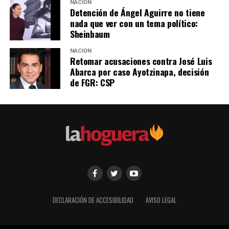
NACIÓN
MARGARITA ZAVALA
ZAPATISMO
Detención de Ángel Aguirre no tiene
nada que ver con un tema político:
SIGUIENTE
Sheinbaum
Experta de la ONU viene a México para atender a pueblos
indígenas
NACIÓN
Retomar acusaciones contra José Luis
NO TE PIERDAS
Abarca por caso Ayotzinapa, decisión
Precio de combustibles se mantiene este fin de semana
de FGR: CSP
DECLARACIÓN DE ACCESIBILIDAD
AVISO LEGAL