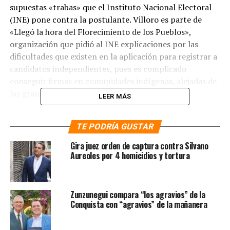
supuestas «trabas» que el Instituto Nacional Electoral
(INE) pone contra la postulante. Villoro es parte de
«Llegó la hora del Florecimiento de los Pueblos»,
organización que pidió al INE explicaciones por las
dificultades que existen en la aplicación para registrar a
candidatos independientes, pues es complicado
conseguir firmas en comunidades indígenas, alejadas de
las grandes zonas urbanas.
LEER MÁS
Sin embargo, de acuerdo con la institución electoral,
TE PODRÍA GUSTAR
Marichuy es una de las candidatas con más avance en la
recolección de firmas, siguiendo de cerca a Margarita
Gira juez orden de captura contra Silvano
Zavala y a Jaime Rodríguez «El Bronco». El escritor
Aureoles por 4 homicidios y tortura
convocó a los que apoyen a Marichuy para reunirse en
Jardín Pushkin, con motivo de juntar las 866 mil 593 firmas
necesarias para ingresar en la contienda electoral.
Zunzunegui compara “los agravios” de la
Conquista con “agravios” de la mañanera
Este fin de semana puedes