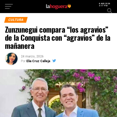
6 AUG 2026
3:17 PM
CULTURA
Zunzunegui compara “los agravios”
de la Conquista con “agravios” de la
mañanera
24 marzo, 2026
Por
Elia Cruz Calleja