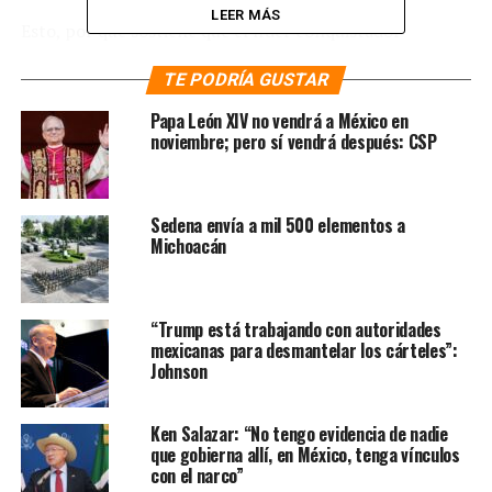
LEER MÁS
Esto, por que sostiene que el líder conquistador
español, Hernán Cortés iba “lanzando propuestas de
TE PODRÍA GUSTAR
paz y firmando acuerdos de paz con cada uno de los
pueblos con los que se encontraba”.
Papa León XIV no vendrá a México en
noviembre; pero sí vendrá después: CSP
Ante la expresión de sorpresa de Xabier Fortes,
presentador del programa ‘La noche en 24 horas’ del
canal español TVE, el mexicano expresó que incluso
Sedena envía a mil 500 elementos a
Hernán Cortés “evitó todo lo que pudo” enfrentarse con
Michoacán
los pueblos indígenas.
Dijo también que los indígenas no tuvieron que hablar el
“Trump está trabajando con autoridades
idioma español que les fue inculcado por los
mexicanas para desmantelar los cárteles”:
conquistadores, porque aseguró que durante todo el
Johnson
virreinato de la Nueva España la lengua predominante
no era el español, era el náhuatl y el maya.
Ken Salazar: “No tengo evidencia de nadie
que gobierna allí, en México, tenga vínculos
Cuestionado sobre los excesos que se cometieron
con el narco”