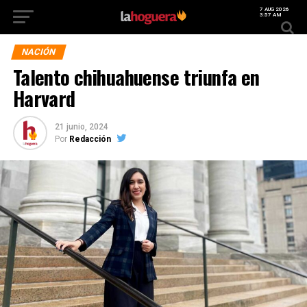
7 AUG 2026
3:57 AM
NACIÓN
Talento chihuahuense triunfa en
Harvard
21 junio, 2024
Por
Redacción