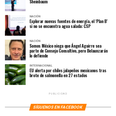
Sheinbaum
trabajo duro y perseverancia le permitió alcanzar sus
sueños más ambiciosos.
NACIÓN
Explorar nuevas fuentes de energía, el ‘Plan B’
Alejandra está convencida de que su trabajo en Harvard
si no se encuentra agua salada: CSP
será solo el comienzo de una carrera dedicada a la
investigación y la innovación en salud pública. Su
objetivo es contribuir al desarrollo de nuevos
NACIÓN
Somos México niega que Ángel Aguirre sea
tratamientos y métodos de prevención de
parte de Consejo Consultivo, pero Belaunzarán
enfermedades, haciendo una diferencia significativa en
lo defiende
la vida de muchas personas.
INTERNACIONAL
EU alerta por chiles jalapeños mexicanos tras
NOTAS RELACIONADAS:
ALEJANDRA GARCÍA CARRASCO
brote de salmonella en 27 estados
CHIHUAHUENSE
HARVARD
SIGUIENTE
Marina reconoce a Sheinbaum como “futura
PUBLICIDAD
comandanta suprema de las Fuerzas Armadas”
NO TE PIERDAS
SÍGUENOS EN FACEBOOK
CFE ha recibido 20 mil mdd en el sexenio, más que en los