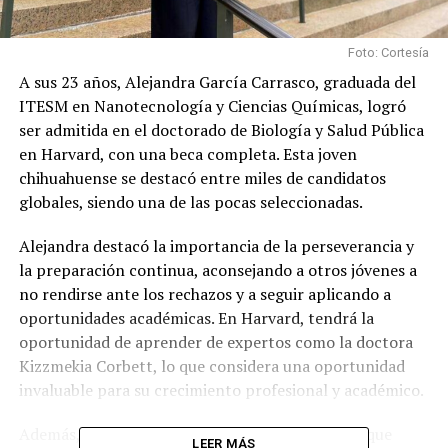
Foto: Cortesía
A sus 23 años, Alejandra García Carrasco, graduada del
ITESM en Nanotecnología y Ciencias Químicas, logró
ser admitida en el doctorado de Biología y Salud Pública
en Harvard, con una beca completa. Esta joven
chihuahuense se destacó entre miles de candidatos
globales, siendo una de las pocas seleccionadas.
Alejandra destacó la importancia de la perseverancia y
la preparación continua, aconsejando a otros jóvenes a
no rendirse ante los rechazos y a seguir aplicando a
oportunidades académicas. En Harvard, tendrá la
oportunidad de aprender de expertos como la doctora
Kizzmekia Corbett, lo que considera una oportunidad
invaluable para su crecimiento profesional y académico.
Además, relató el intenso proceso de selección, que
LEER MÁS