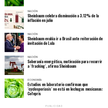
NACIÓN
— Andrés Manuel (@lopezobrador_)
April 3, 2020
Sheinbaum celebra disminución a 3.12% de la
Asimismo, López Obrador, confirmó que Luis Cresencio
inflación en julio
Sandoval, titular de la Secretaría de la Defensa Nacional
(Sedena), está a cargo del Plan DN-III que tiene por
NACIÓN
objetivo enfrentar la emergencia sanitaria Covid-19.
Sheinbaum evalúa ir a Brasil ante reiteración de
invitación de Lula
Cresencio Sandoval, añadió que el ejército operará un
total de 32 hospitales del Instituto Nacional de Salud
NACIÓN
(Insabi); así como 13 hospitales Militares de Zona; 15
Soberanía energética, motivación para recurrir
unidades operativas acondicionadas; y 34 unidades en
a ´fracking´, afirma Sheinbaum
las que los dormitorios se convertirán en terapia
intensiva o de hospitalización en todo el territorio
ECONOMÍA
mexicano.
Estudios en laboratorio confirman que
´cyclosporiasis´ no está en lechugas mexicanas:
TE PUEDE INTERESAR:
Cofepris
Ejército resguarda 38
PUBLICIDAD