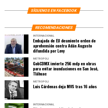
almacenes de insumos del
IMSS
SÍGUENOS EN FACEBOOK
RECOMENDACIONES
NOTAS RELACIONADAS:
AMLO
AMLO SUPERVISA HOSPITALES
CORONAVIRUS
CORONAVIRUS EN MÉXICO
INTERNACIONAL
COVID-19
COVID-19 EN MÉXICO
Embajada de EU desmiente orden de
CUIDADOS INTENSIVOS
ESTADO DE MÉXICO
HOSPITAL MILITAR DE ZONA
aprehensión contra Adán Augusto
HOSPITALES
IMSS
PLAN DN-III
TEMAMATLA
difundida por Levy
UNIDAD DE CUIDADOS INTENSIVOS
METRÓPOLI
SIGUIENTE
GobCDMX invierte 256 mdp en obras
Alfredo del Mazo lanza medidas para prevenir la
para evitar inundaciones en San José,
violencia intrafamiliar
Tláhuac
NO TE PIERDAS
METRÓPOLI
Por Covid-19 condonan el pago del Impuesto Sobre
Luis Cárdenas deja MVS tras 16 años
Nómina en Colima
INTERNACIONAL