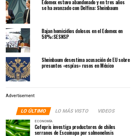
Edomex estuvo abandonado y en tres años
AMLO aseguró “nosotros no quisiéramos que las salas de
se ha avanzado con Delfina: Sheinbaum
terapia intensiva se usarán por eso estamos trabajando
mucho en lo preventivo, en que nos quedemos en casa,
que nos cuidemos, que aprovechemos ese activo que es
Bajan homicidios dolosos en el Edomex en
la familia mexicana, la institución más importante de
58%:SESNSP
seguridad social” y añadió la importancia de cuidar a los
adultos mayores y a las personas con enfermedades
como hipertensión, diabetes y obesidad.
Sheinbaum desestima acusación de EU sobre
presuntos «espías» rusos en México
Estas salas de terapia
intensiva con equipo y
personal especializado son
Advertisement
indispensables para
atender a enfermos graves
LO ÚLTIMO
LO MÁS VISTO
VIDEOS
de
#coronavirus
.
ECONOMÍA
Cofepris investiga productores de chiles
pic.twitter.com/IhfTwWfpd4
serranos de Escuinapa por salmonelosis