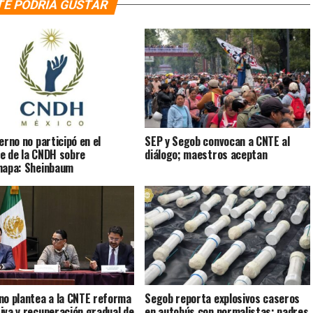
TE PODRÍA GUSTAR
erno no participó en el
SEP y Segob convocan a CNTE al
e de la CNDH sobre
diálogo; maestros aceptan
napa: Sheinbaum
no plantea a la CNTE reforma
Segob reporta explosivos caseros
iva y recuperación gradual de
en autobús con normalistas; padres