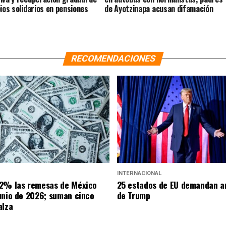
pios solidarios en pensiones
de Ayotzinapa acusan difamación
RECOMENDACIONES
INTERNACIONAL
2% las remesas de México
25 estados de EU demandan a
unio de 2026; suman cinco
de Trump
alza