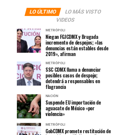
LO ÚLTIMO
LO MÁS VISTO
VIDEOS
METRÓPOLI
Niegan FGJCDMX y Brugada
incremento de despojos; «las
denuncias están estables desde
2019», afirman
METRÓPOLI
SSC CDMX llama a denunciar
posibles casos de despojo;
detendrá a responsables en
flagrancia
NACIÓN
Suspende EU importación de
aguacate de México «por
violencia»
METRÓPOLI
GobCDMX promete restitución de