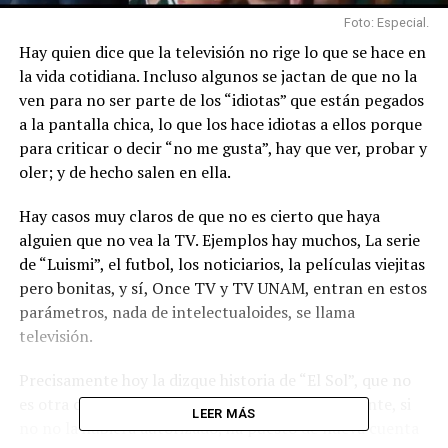
Foto: Especial.
Hay quien dice que la televisión no rige lo que se hace en
la vida cotidiana. Incluso algunos se jactan de que no la
ven para no ser parte de los “idiotas” que están pegados
a la pantalla chica, lo que los hace idiotas a ellos porque
para criticar o decir “no me gusta”, hay que ver, probar y
oler; y de hecho salen en ella.
Hay casos muy claros de que no es cierto que haya
alguien que no vea la TV. Ejemplos hay muchos, La serie
de “Luismi”, el futbol, los noticiarios, la películas viejitas
pero bonitas, y sí, Once TV y TV UNAM, entran en estos
parámetros, nada de intelectualoides, se llama
televisión.
Precisamente hoy la dizque historia de “El Sol”, que no
es otra cosa que una oda a la egolatría del cantante, si
LEER MÁS
no no la hubiera autorizado, ha puesto de nueva cuenta