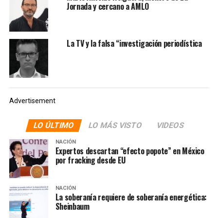
Jornada y cercano a AMLO
La TV y la falsa “investigación periodística
Advertisement
LO ÚLTIMO
LO MÁS VISTO
VIDEOS
NACIÓN
Expertos descartan “efecto popote” en México
por fracking desde EU
La televisión es quizá el arma más poderosa del planeta.
Te obliga, querido lector, a hacer o no, te deja sentar,
NACIÓN
acostar y hasta estar de pie, y por ello no hay que decir
La soberanía requiere de soberanía energética:
“yo no la veo”, mejor asegura que “yo la entiendo”,
Sheinbaum
porque si no, terminarás en el Ángel de la