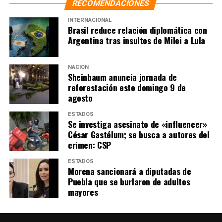
RECOMENDACIONES
realizará la edición XV del Festival Internacional Ollin
Kan en donde 16 agrupaciones internacionales y 25
INTERNACIONAL
Brasil reduce relación diplomática con
mexicanas ofrecerán más de 40 conciertos en esta
Argentina tras insultos de Milei a Lula
reunión de la cultura
En el Ollin Kan habita la multiculturalidad y pluralidad
NACIÓN
Sheinbaum anuncia jornada de
étnica que crea nuevos derechos sociales y culturales, en
reforestación este domingo 9 de
un ámbito de tolerancia e inclusión. Es una fiesta donde
agosto
confluyen las expresiones musicales y dancísticas de
Guatemala, Costa Rica, Francia, Cuba, Colombia,
ESTADOS
Se investiga asesinato de «influencer»
Venezuela, Malawi, Guinea, Mali, Costa de Marfil,
César Gastélum; se busca a autores del
Líbano, Chile y México.
crimen: CSP
Entre otras tres agrupaciones chilenas están Yaya
ESTADOS
Morena sancionará a diputadas de
Fuentes, Juanito Ayala y Holman Trío; de Costa Rica
Puebla que se burlaron de adultos
veremos a Huba Watson Sound System y Pibo Márquez
mayores
(Champetrío), entre otros.
Otros conciertos internacionales estarán a cargo de