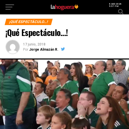
6 AUG 2026
9:57 PM
¡QUÉ ESPECTÁCULO…!
¡Qué Espectáculo…!
17 junio, 2018
Por
Jorge Almazán R.