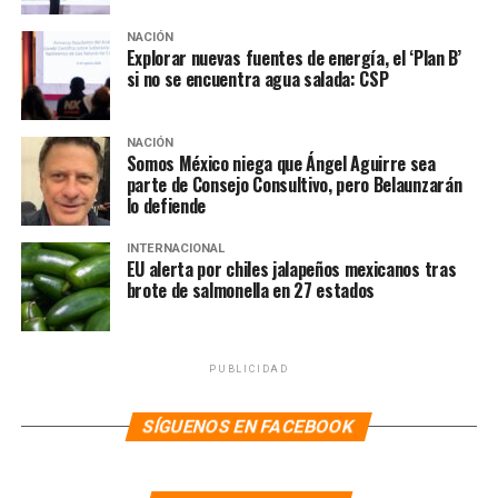
Independencia, en un restaurante comiendo empanadas
NACIÓN
o con la cara de incredulidad junto a tu equipo de
Explorar nuevas fuentes de energía, el ‘Plan B’
trabajo, por el sólo hecho de hacerte notar.
si no se encuentra agua salada: CSP
OLLIN KAN
NACIÓN
Somos México niega que Ángel Aguirre sea
parte de Consejo Consultivo, pero Belaunzarán
lo defiende
INTERNACIONAL
EU alerta por chiles jalapeños mexicanos tras
brote de salmonella en 27 estados
PUBLICIDAD
SÍGUENOS EN FACEBOOK
Del 11 al 22 de julio en el Deportivo Vivanco y el
Multiforo Ollin Kan, en la Delegación de Tlalpan, se