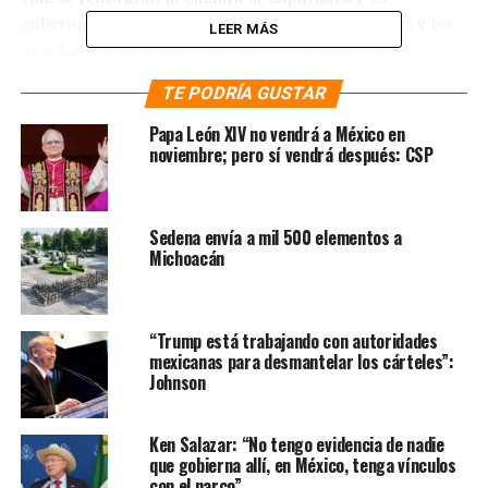
gubernaturas, además de 30 legislaturas estatales y los
LEER MÁS
ayuntamientos municipales de 30 entidades de la
República.
TE PODRÍA GUSTAR
Te puede interesar
:
PT
Papa León XIV no vendrá a México en
noviembre; pero sí vendrá después: CSP
promueve aliarse con
Morena y Verde tras caerse
la alianza en SLP
Sedena envía a mil 500 elementos a
Michoacán
“Aglutinamos la fuerza de quienes participan en la vida
de los partidos locales Nueva Alianza en 17 estados del
“Trump está trabajando con autoridades
mexicanas para desmantelar los cárteles”:
país y de miles de ciudadanos más. Consideramos que la
Johnson
política es una labor noble que solo enaltece cuando se
realiza en beneficio de la sociedad y en la búsqueda de
las mejores soluciones a los problemas que le aquejan”,
Ken Salazar: “No tengo evidencia de nadie
que gobierna allí, en México, tenga vínculos
lee el comunicado oficial de Fuerza Turquesa respecto a
con el narco”