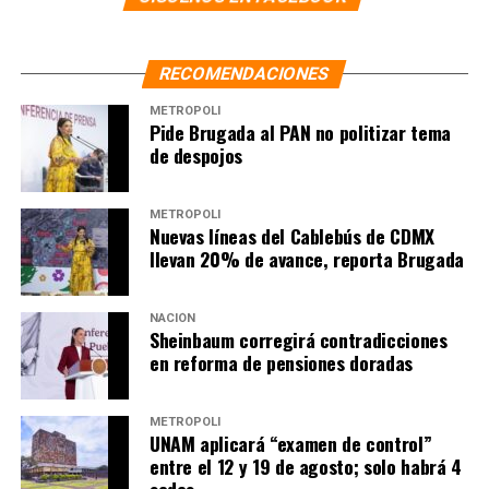
nacional bajo el nombre de Partido Encuentro Solidario,
si bien este deberá competir en solitario, según mandata
RECOMENDACIONES
la ley electoral.
METRÓPOLI
Pide Brugada al PAN no politizar tema
NOTAS RELACIONADAS:
ELECCIONES 2021
de despojos
FUERZA TURQUESA
JUNTOS HAREMOS HISTORIA
MARIO DELGADO
MÉXICO
MORENA
NUEVA ALIANZA
SIGUIENTE
METRÓPOLI
José Mireles muere por complicaciones de Covid-19
Nuevas líneas del Cablebús de CDMX
llevan 20% de avance, reporta Brugada
NO TE PIERDAS
El TEPJF confirma infracciones por difusión de cartas
con el nombre de AMLO
NACIÓN
Sheinbaum corregirá contradicciones
en reforma de pensiones doradas
METRÓPOLI
UNAM aplicará “examen de control”
entre el 12 y 19 de agosto; solo habrá 4
sedes