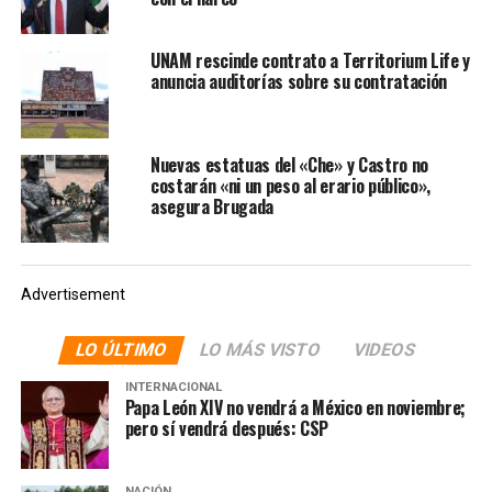
su alianza con Morena.
Tras perder el registro como partido político nacional
UNAM rescinde contrato a Territorium Life y
en 2018, Nueva Alianza lo conservó a nivel estatal en
anuncia auditorías sobre su contratación
Baja California Sur, Chihuahua, Nayarit, Nuevo León, San
Luis Potosí, Sonora, Tlaxcala y Zacatecas, todas
entidades que renovarán sus gubernaturas el próximo
Nuevas estatuas del «Che» y Castro no
costarán «ni un peso al erario público»,
años. Además de en Aguascalientes, Chiapas, Colima,
asegura Brugada
Guanajuato, Hidalgo, Morelos, Oaxaca, Puebla, Yucatán
y el Estado de México, donde también habrá procesos
electorales.
Advertisement
Te puede interesar:
Por
LO ÚLTIMO
LO MÁS VISTO
VIDEOS
‘afiliación corporativa’, INE
niega registro y multa a
INTERNACIONAL
Papa León XIV no vendrá a México en noviembre;
partidos de Elba Esther,
pero sí vendrá después: CSP
SNTE y CATEM
NACIÓN