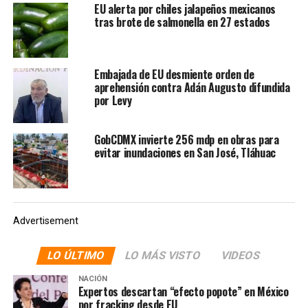
enfrentamientos entre el cártel del Golfo y los Zetas en
EU alerta por chiles jalapeños mexicanos
tras brote de salmonella en 27 estados
los cuales se disputaban la plaza en el 2004.
NOTAS RELACIONADAS:
BARBIE
ESTADOS UNIDOS
Embajada de EU desmiente orden de
LA HOGUERA
NOTICIAS
aprehensión contra Adán Augusto difundida
por Levy
SIGUIENTE
Pelé, hospitalizado de emergencia; reportan múltiples
padecimientos
GobCDMX invierte 256 mdp en obras para
NO TE PIERDAS
evitar inundaciones en San José, Tláhuac
México condena lanzamiento de misiles norcoreanos, en
Consejo de Seguridad de la ONU
Advertisement
LO ÚLTIMO
LO MÁS VISTO
VIDEOS
NACIÓN
Expertos descartan “efecto popote” en México
por fracking desde EU