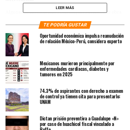
LEER MÁS
Algunas de las estaciones con mayores avances de obra
son Ermita, Xola y Villa de Cortés, cuyos andenes
TE PODRÍA GUSTAR
parecen sólo estar esperando la instalación de algunos
pasamanos en las escaleras para ascender a la salida.
Oportunidad económica impulsa reanudación
Incluso, en esta última se observa ya instalada la
de relación México-Perú, considera experto
infraestructura para tener un “jardín colgante” como en
Juanacatlán.
Mexicanos murieron principalmente por
En contraste, las entradas sobre Calzada de Tlalpan
enfermedades cardíacas, diabetes y
continúan siendo rehabilitadas por trabajadores. En
tumores en 2025
Xola, el puente que conecta hacia el sentido “Sur” de la
vialidad capitalina se veía con un vidrio faltante; sin
74.3% de aspirantes con derecho a examen
embargo, la colocación de estos se encontraba
de control ya tienen cita para presentarlo:
prácticamente al 50% en el puente de Ermita que
UNAM
conecta el andén con una de las entradas, misma en la
cual se trabajan algunos detalles del nuevo
Dictan prisión preventiva a Guadalupe «N»
recubrimiento.
por caso de huachicol fiscal vinculado a
Ruffo