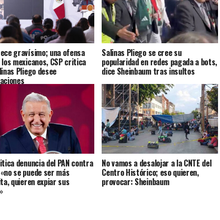
ece gravísimo; una ofensa
Salinas Pliego se cree su
 los mexicanos, CSP critica
popularidad en redes pagada a bots,
linas Pliego desee
dice Sheinbaum tras insultos
aciones
itica denuncia del PAN contra
No vamos a desalojar a la CNTE del
«no se puede ser más
Centro Histórico; eso quieren,
ita, quieren expiar sus
provocar: Sheinbaum
»