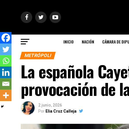
INICIO
NACIÓN
CÁMARA DE DIP
METRÓPOLI
La española Caye
provocación de l
2 junio, 2026
Por
Elia Cruz Calleja