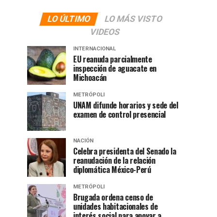
LO ÚLTIMO
LO MÁS VISTO
VIDEOS
INTERNACIONAL
EU reanuda parcialmente
inspección de aguacate en
Michoacán
METRÓPOLI
UNAM difunde horarios y sede del
examen de control presencial
NACIÓN
Celebra presidenta del Senado la
reanudación de la relación
diplomática México-Perú
METRÓPOLI
Brugada ordena censo de
unidades habitacionales de
interés social para apoyar a