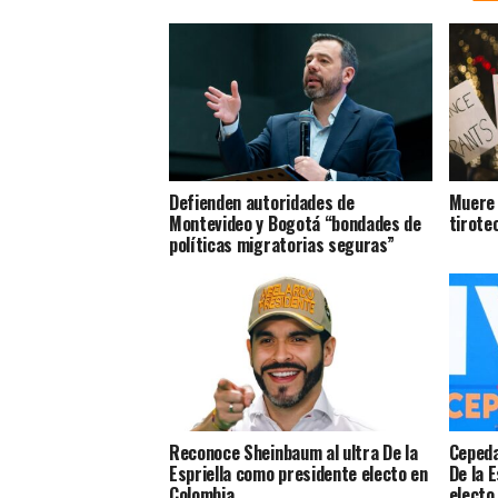
Defienden autoridades de
Muere 
Montevideo y Bogotá “bondades de
tirote
políticas migratorias seguras”
Reconoce Sheinbaum al ultra De la
Cepeda
Espriella como presidente electo en
De la 
Colombia
electo