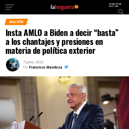
8 AUG 2026
8:41 AM
NACIÓN
Insta AMLO a Biden a decir “basta”
a los chantajes y presiones en
materia de política exterior
7 junio, 2022
Por
Francisco Mendoza