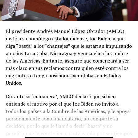
El presidente Andrés Manuel López Obrador (AMLO)
instó a su homólogo estadounidense, Joe Biden, a que
diga “basta” a los “chantajes” que le estarían impulsando
a no invitar a Cuba, Nicaragua y Venezuela a la Cumbre
de las Américas. En tanto, aseguró que comenzará a ser
más claro en sus reclamos contra quien esté contra los
migrantes o tenga posiciones xenófobas en Estados
Unidos.
Durante su ‘mañanera’, AMLO declaró que si bien
entiende el motivo por el que Joe Biden no invitó a
todos los países a la Cumbre de las Américas, y le apoya
personalmente como mandatario, no comparte su
decisión, por lo que le llamó a decir “basta” y no
permitir que lo continúen chantajeando por ser tiempos