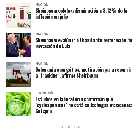
Inflación anual cede ligeramente y alcanza 5.89%
NACIÓN
durante mayo
Sheinbaum celebra disminución a 3.12% de la
inflación en julio
NO TE PIERDAS
Gerardo Esquivel se descarta como relevo Díaz de León
en Banxico
NACIÓN
Sheinbaum evalúa ir a Brasil ante reiteración de
invitación de Lula
NACIÓN
Soberanía energética, motivación para recurrir
a ´fracking´, afirma Sheinbaum
ECONOMÍA
Estudios en laboratorio confirman que
´cyclosporiasis´ no está en lechugas mexicanas:
Cofepris
PUBLICIDAD