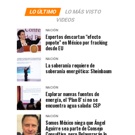
LO ÚLTIMO
LO MÁS VISTO
VIDEOS
NACIÓN
Expertos descartan “efecto
popote” en México por fracking
desde EU
NACIÓN
La soberanía requiere de
soberanía energética: Sheinbaum
NACIÓN
Explorar nuevas fuentes de
energía, el ‘Plan B’ si no se
encuentra agua salada: CSP
NACIÓN
Somos México niega que Ángel
Aguirre sea parte de Consejo
Consultivo, pero Belaunzarán lo