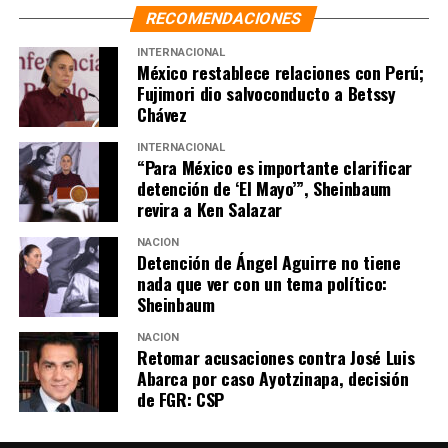
coronavirus
RECOMENDACIONES
NO TE PIERDAS
ITAM quita ‘tendedero del acoso’; alumnas dicen que
INTERNACIONAL
México restablece relaciones con Perú;
buscan silenciarlas
Fujimori dio salvoconducto a Betssy
Chávez
INTERNACIONAL
“Para México es importante clarificar
detención de ‘El Mayo’”, Sheinbaum
revira a Ken Salazar
NACIÓN
Detención de Ángel Aguirre no tiene
nada que ver con un tema político:
Sheinbaum
NACIÓN
Retomar acusaciones contra José Luis
Abarca por caso Ayotzinapa, decisión
de FGR: CSP