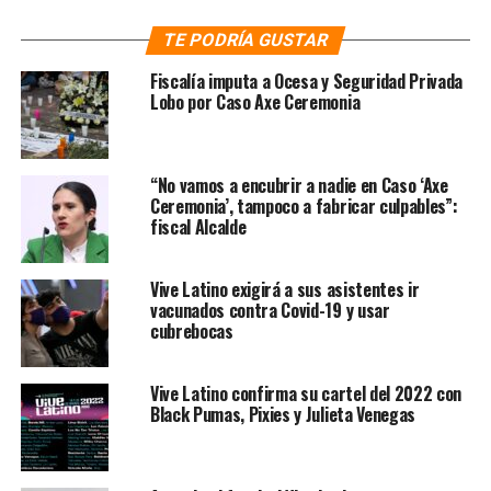
Sin embargo, la página oficial del Vive Latino, que
TE PODRÍA GUSTAR
cumple 21 años de efectuarse, anunció que diez
agrupaciones no se presentarán debido a
Fiscalía imputa a Ocesa y Seguridad Privada
complicaciones para llegar a México. «Algunas bandas
Lobo por Caso Axe Ceremonia
del VL20 no podrán presentarse por problemas de
traslados y afectaciones en sus países. Extrañaremos a
All Them Witches, Ambar Lucid, Biznaga, Enrique
“No vamos a encubrir a nadie en Caso ‘Axe
Bunbury, Fangoria, Gustavo Santaolalla, Kyary Pamyu
Ceremonia’, tampoco a fabricar culpables”:
fiscal Alcalde
Pamyu, Portugal The Man, Usted Señálemelo y Vetusta
Morla», escribió.
Vive Latino exigirá a sus asistentes ir
Algunas bandas del VL20
vacunados contra Covid-19 y usar
cubrebocas
no podrán presentarse por
problemas de traslados y
Vive Latino confirma su cartel del 2022 con
Black Pumas, Pixies y Julieta Venegas
afectaciones en sus países.