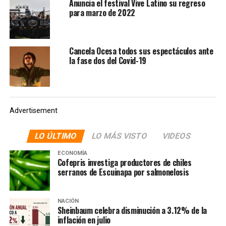
Extrañaremos a All Them
Anuncia el festival Vive Latino su regreso
para marzo de 2022
Witches, Ambar Lucid,
Biznaga, Enrique Bunbury,
Fangoria, Gustavo
Cancela Ocesa todos sus espectáculos ante
la fase dos del Covid-19
Santaolalla, Kyary Pamyu
Pamyu, Portugal The Man,
Usted Señálemelo y Vetusta
Advertisement
Morla.
pic.twitter.com/IOl5WRLZ4Q
LO ÚLTIMO
LO MÁS VISTO
VIDEOS
ECONOMÍA
Cofepris investiga productores de chiles
— Vive Latino (@vivelatino)
March 13, 2020
serranos de Escuinapa por salmonelosis
Ante el anuncio, los internautas comenzaron a solicitar
que se cancele en su totalidad el evento pues algunos
asistentes esperaban presenciar a grupos y cantantes
NACIÓN
Sheinbaum celebra disminución a 3.12% de la
que no llegarán. Algunos más han cuestionado si el
inflación en julio