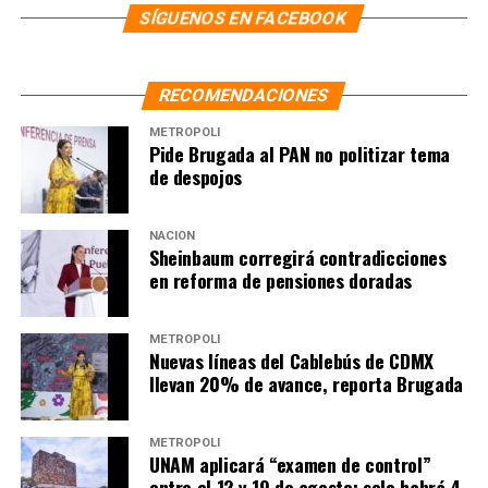
SÍGUENOS EN FACEBOOK
RECOMENDACIONES
METRÓPOLI
Pide Brugada al PAN no politizar tema
de despojos
NACIÓN
Sheinbaum corregirá contradicciones
en reforma de pensiones doradas
METRÓPOLI
Nuevas líneas del Cablebús de CDMX
Preferencia por candidato. Encuesta: Parametría
llevan 20% de avance, reporta Brugada
Preferencias por coaliciones
METRÓPOLI
UNAM aplicará “examen de control”
Si hoy fueran los comicios para elegir al futuro
entre el 12 y 19 de agosto; solo habrá 4