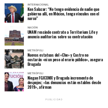
líder nacional del PAN por presuntas transacciones
INTERNACIONAL
inmobiliarias irregulares y lavado de dinero, Ricardo
Ken Salazar: “No tengo evidencia de nadie que
gobierna allí, en México, tenga vínculos con el
Anaya desciende dos puntos porcentuales al pasar de 23
narco”
por ciento a 21 por ciento y se ubica 14 puntos abajo de
López Obrador.
NACIÓN
UNAM rescinde contrato a Territorium Life y
Por su parte, el abanderado priísta también cayó dos
anuncia auditorías sobre su contratación
puntos porcentuales: en enero mantenía 18 por ciento
de la preferencia del electorado mientras que en febrero
METRÓPOLI
obtuvo 16 puntos. La caída de Meade lo sitúa en un
Nuevas estatuas del «Che» y Castro no
tercer lugar con 19 puntos abajo del tres veces
costarán «ni un peso al erario público», asegura
Brugada
candidato a la Presidencia de la República.
METRÓPOLI
En tanto, los candidatos independientes mostraron una
Niegan FGJCDMX y Brugada incremento de
alza de enero a febrero. Margarita Zavala del siete al 10
despojos; «las denuncias están estables desde
2019», afirman
por ciento y El Bronco del dos al cinco por ciento.
Por su parte, Ríos Piter pasó del dos al uno por ciento
PUBLICIDAD
de la preferencia electoral.