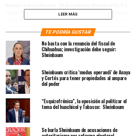
Manuel López Obrador de la coalición Morena/PES/PT,
Jaime Heliodoro Rodríguez Calderón «El Bronco» como
LEER MÁS
independiente, Margarita Zavala como independiente y
Armando Ríos Píter como independiente , ¿por cuál
TE PODRÍA GUSTAR
coalición o candidato votaría usted?»
No basta con la renuncia del fiscal de
El dirigente de Morena se coloca en la primera posición,
Chihuahua; investigación debe seguir:
Sheinbaum
con 35 por ciento de la preferencia al cierre de febrero,
un punto más en relación con el mes anterior, cuando
sumó 34 por ciento.
Sheinbaum critica ‘modus operandi’ de Anaya
y Cortés para tener propiedades al amparo
del poder
“Esquizofrénica”, la oposición al politizar el
tema del huachicol y Tabasco: Sheinbaum
Se burla Sheinbaum de acusaciones de
autoritarismo por reforma electoral