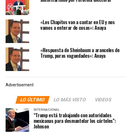
«Los Chapitos van a cantar en EU y nos
vamos a enterar de cosas»: Anaya
«Respuesta de Sheinbaum a aranceles de
Trump, puras vaguedades»: Anaya
Advertisement
LO ÚLTIMO
LO MÁS VISTO
VIDEOS
INTERNACIONAL
“Trump está trabajando con autoridades
mexicanas para desmantelar los cárteles”:
Johnson
Tras la serie de acusaciones lanzadas en contra del ex