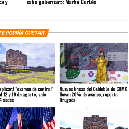
ca y
sabe gobernar»: Marko Cortés
TE PODRÍA GUSTAR
plicará “examen de control”
Nuevas líneas del Cablebús de CDMX
el 12 y 19 de agosto; solo
llevan 20% de avance, reporta
4 sedes
Brugada