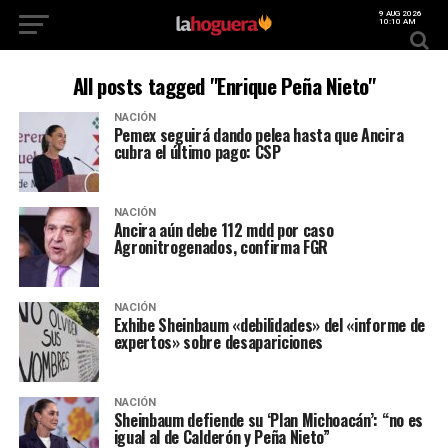
9 AUG 2026
10:10 AM
All posts tagged "Enrique Peña Nieto"
NACIÓN
Pemex seguirá dando pelea hasta que Ancira
cubra el último pago: CSP
NACIÓN
Ancira aún debe 112 mdd por caso
Agronitrogenados, confirma FGR
NACIÓN
Exhibe Sheinbaum «debilidades» del «informe de
expertos» sobre desapariciones
NACIÓN
Sheinbaum defiende su ‘Plan Michoacán’: “no es
igual al de Calderón y Peña Nieto”