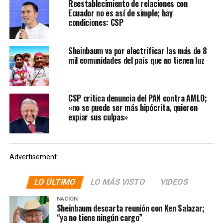
Reestablecimiento de relaciones con
Ecuador no es así de simple; hay
condiciones: CSP
Sheinbaum va por electrificar las más de 8
mil comunidades del país que no tienen luz
CSP critica denuncia del PAN contra AMLO;
«no se puede ser más hipócrita, quieren
expiar sus culpas»
Afirmó que López Obrador está «armando historias
ahora que anda mal» en las encuestas.
Advertisement
El candidato López Obrador ha insistido en que Vicente
LO ÚLTIMO
LO MÁS VISTO
VIDEOS
Fox, desde la presidencia de la República, hizo todo lo
NACIÓN
posible por impedir que compitiera en 2006; que fraguó
Sheinbaum descarta reunión con Ken Salazar;
junto con el viejo panista Diego Fernández de Cevallos,
“ya no tiene ningún cargo”