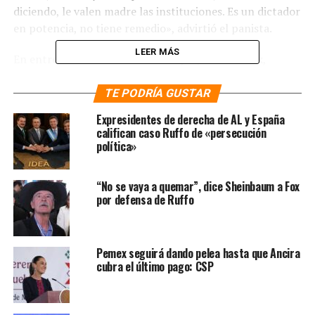
diciendo, le valen madre las instituciones. Es un dictador
en potencia, no tiene remedio», advirtió el panista.
LEER MÁS
En entrevista con Ciro Gómez Leyva, Vicente Fox,
aseguró que las recientes acusaciones en su contra de
parte del candidato de Juntos Haremos Historia
TE PODRÍA GUSTAR
(Morena, PT, PES), de que confabuló en su contra
Expresidentes de derecha de AL y España
durante su mandato presidencial, son «patrañas» de
califican caso Ruffo de «persecución
«lopitos» quien, aseguró, busca protegerse «haciendo
política»
acusaciones por todas partes y diciendo mentiras».
“No se vaya a quemar”, dice Sheinbaum a Fox
por defensa de Ruffo
Pemex seguirá dando pelea hasta que Ancira
cubra el último pago: CSP