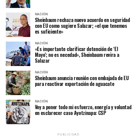
el también ex presidente Carlos Salinas de Gortari y el
empresario Carlos Ahumada los videoescándalos para
NACIÓN
imputarle corrupción en su gobierno, el desafuero para
Sheinbaum rechaza nuevo acuerdo en seguridad
sacarlo de la contienda y finalmente el fraude electoral
con EU como sugiere Salazar; «el que tenemos
es suficiente»
que llevó a la presidencia a Felipe Calderón. El político
tabasqueño también ha acusado a Fox y a su familia de
NACIÓN
enriquecimiento inexplicable, y ha demandado que
«Es importante clarificar detención de ‘El
deben ser investigados. Y ha adelantado que de llegar a
Mayo’; no es necedad», Sheinbaum revira a
Salazar
la presidencia, quitará las “pensiones millonarias a los ex
mandatarios”, incluido, por supuesto, Vicente Fox.
NACIÓN
Sheinbaum anuncia reunión con embajada de EU
“No permitiremos que
para reactivar exportación de aguacate
regrese un México de
caudillos ni mesías”: Meade
NACIÓN
Voy a poner todo mi esfuerzo, energía y voluntad
en esclarecer caso Ayotzinapa: CSP
Fox —quien en las últimas dos elecciones presidenciales
no ha apoyado a los candidatos de su partido, el PAN,
PUBLICIDAD