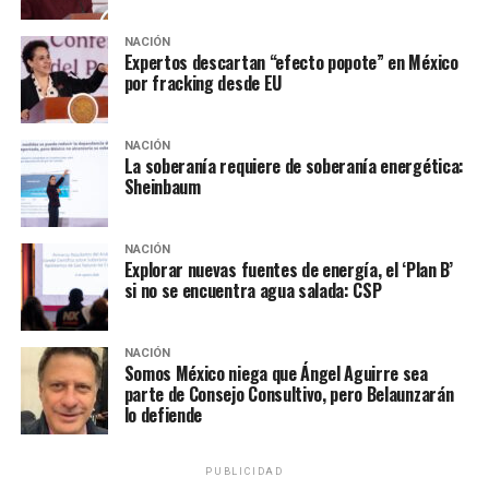
personas? La población de estos tres países es de 32
NACIÓN
millones de personas. Si se están yendo al año millón y
Expertos descartan “efecto popote” en México
medio, cuando menos, pues algo está pasando”, explicó
por fracking desde EU
Ebrard. Señalando que el gobierno de Donald Trump ya
anunció que, de los 5.8 mil millones de dólares que se
NACIÓN
comprometió a entregar a esta región, invertirá los
La soberanía requiere de soberanía energética:
primeros 350 millones en El Salvador.
Sheinbaum
Te puede interesar:
Nayib
NACIÓN
Bukele afirma que “ha
Explorar nuevas fuentes de energía, el ‘Plan B’
si no se encuentra agua salada: CSP
aprendido mucho” de AMLO
NACIÓN
Somos México niega que Ángel Aguirre sea
Ebrard agradeció las muestras de solidaridad expresadas
parte de Consejo Consultivo, pero Belaunzarán
por las autoridades centroamericanas en días pasados,
lo defiende
caso similar al respaldo que un sector de la sociedad
estadounidense brindó a México, lo que también fue
PUBLICIDAD
apreciado por López Obrador. El presidente también