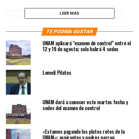
Los 16 trabajos recepcionales o tesis se realizaron en
LEER MÁS
282 días, a pesar de que desde el pasado 23 de marzo, el
gobierno de México declarara la emergencia sanitaria y
TE PODRÍA GUSTAR
se implementaron una serie de medidas de restricción
física, por lo que las 37 semanas siguientes, los
UNAM aplicará “examen de control” entre el
estudiantes continuaron con sus investigaciones.
12 y 19 de agosto; solo habrá 4 sedes
Los posgraduados de esta institución señalaron que en
promedio elaboraron un tesis médica relacionada al
Lomelí Pilatos
Covid-19 cada 17.6 días.
Te puede interesar
:
Se
suma la UNAM al rescate
UNAM dará a conocer este martes fecha y
sedes del examen de control
del hábitat del colibrí
«Estamos pagando los platos rotos de la
Entre los trabajos recepcionales se identifican 6 para
UNAM»: aspirantes y padres narran