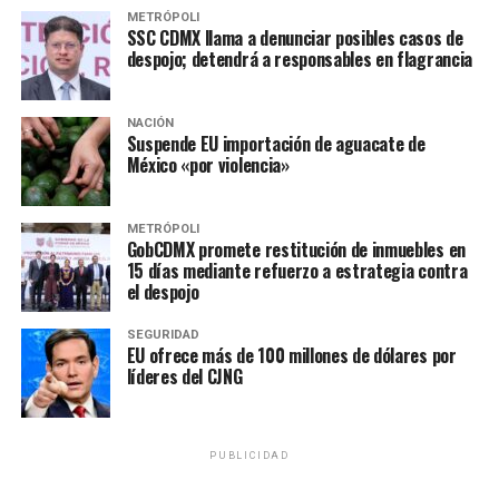
FACULTAD DE MEDICINA
TESIS
UNAM
METRÓPOLI
UNIVERSIDAD NACIONAL AUTÓNOMA DE MÉXICO
SSC CDMX llama a denunciar posibles casos de
despojo; detendrá a responsables en flagrancia
SIGUIENTE
IMSS presenta Convenio Covid para reforzar zonas con
más demanda
NACIÓN
Suspende EU importación de aguacate de
NO TE PIERDAS
Doctora que denunció «gandallismo» ya no trabajaba en
México «por violencia»
área Covid desde octubre: IMSS
METRÓPOLI
GobCDMX promete restitución de inmuebles en
15 días mediante refuerzo a estrategia contra
el despojo
SEGURIDAD
EU ofrece más de 100 millones de dólares por
líderes del CJNG
PUBLICIDAD