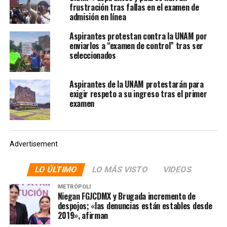
obtener el grado de especialista en medicina interna y
frustración tras fallas en el examen de
otros dos para medicina crítica. Para el ámbito de la
admisión en línea
reumatología se sumaron dos trabajos para este grado,
Aspirantes protestan contra la UNAM por
seguido de anestesiología, donde se destacó la
enviarlos a “examen de control” tras ser
importancia del protocolo de intubación y extubación a
seleccionados
pacientes con Covid-19.
Aspirantes de la UNAM protestarán para
Asimismo, hubo una tesis para obtener el título en
exigir respeto a su ingreso tras el primer
imagenología diagnóstica y terapéutica y una más para
examen
la especialidad de cardiología, así como otro trabajo
recepcional para la cirugía cardiotorácica.
A estos trabajos recepcionales para especialidades, se
Advertisement
sumó uno de un ingeniero, donde presentó un manual
para el Covid-19, sobre la automatización y habilidades
LO ÚLTIMO
LO MÁS VISTO
VIDEOS
competentes, para obtener el título de Licenciado en
METRÓPOLI
Ingeniería Industrial.
Niegan FGJCDMX y Brugada incremento de
despojos; «las denuncias están estables desde
2019», afirman
NOTAS RELACIONADAS:
ALUMNOS
CENTRAN
COVID-19