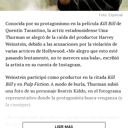
Foto: Especial
Conocida por su protagonismo en la película
Kill Bill
de
Quentin Tarantino, la actriz estadounidense Uma
Thurman se alegró de la caída del productor Harvey
Weinstein, debido a las acusaciones por la violación de
varias actrices de Hollywood. «Me alegro que esto esté
pasando lentamente, no te mereces una bala», escribió
la artista en su cuenta de Instagram.
Weinstein participó como productor en la citada
Kill
Bill
y en
Pulp Fiction.
A modo de burla, Thurman subió
una foto de su personaje Beatrix Kiddo, en el fotograma
representativo donde la protagonista busca venganza (y
la consigue).
«No tengo nada para decirte, porque no soy una niña y
he aprendido que cuando hablo estando enojada,
LEER MÁS