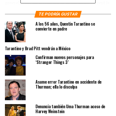
generalmente me arrepiento de lo que digo», expresó la
actriz en una entrevista en referencia a los escándalos
TE PODRÍA GUSTAR
del productor. En sus publicaciones la actriz insinuó que
también pudo ser víctima de Weinstein.
A los 56 años, Quentin Tarantino se
convierte en padre
https://www.instagram.com/p/Bb2h0hBlV3T/?taken-
by=ithurman
Tarantino y Brad Pitt vendrán a México
NOTAS RELACIONADAS:
KILL BILL
QUENTIN TARANTINO
Confirman nuevos personajes para
UMA THURMAN
‘Stranger Things 3’
SIGUIENTE
México e Italia se fusionaron para enaltecer la alta
costura en el Metropolitan Contrast
Asume error Tarantino en accidente de
NO TE PIERDAS
Thurman; ella lo disculpa
La línea de coca que separó a Mercury de Michael
Jackson
Denuncia también Uma Thurman acoso de
Harvey Weinstein