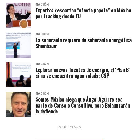
NACIÓN
Expertos descartan “efecto popote” en México
por fracking desde EU
NACIÓN
La soberanía requiere de soberanía energética:
Sheinbaum
NACIÓN
Explorar nuevas fuentes de energía, el ‘Plan B’
NOTAS RELACIONADAS:
CONGRESO
DONALD TRUMP
si no se encuentra agua salada: CSP
ESTADOS UNIDOS
MURO
MURO FRONTERIZO
SIGUIENTE
Ebrard desmiente muro de Trump y promete frontera
NACIÓN
Somos México niega que Ángel Aguirre sea
libre con López Obrador
parte de Consejo Consultivo, pero Belaunzarán
lo defiende
NO TE PIERDAS
Assange, incomunicado por criticar a gobierno británico
PUBLICIDAD