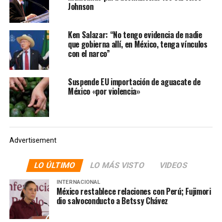
Johnson
Trump amenazó con no dar el visto bueno a todo el
dinero otorgado por el Congreso, a costa de causar un
conflicto para la financiación de acciones federales.
Ken Salazar: “No tengo evidencia de nadie
que gobierna allí, en México, tenga vínculos
con el narco”
Más tarde, el 25 de marzo, mencionó que «se puede
hacer mucho» con el dinero que se le otorgó; los fondos
restantes, sugirió, podrían venir del Departamento de
Suspende EU importación de aguacate de
México «por violencia»
Defensa de Estados Unidos.
Advertisement
LO ÚLTIMO
LO MÁS VISTO
VIDEOS
INTERNACIONAL
México restablece relaciones con Perú; Fujimori
dio salvoconducto a Betssy Chávez