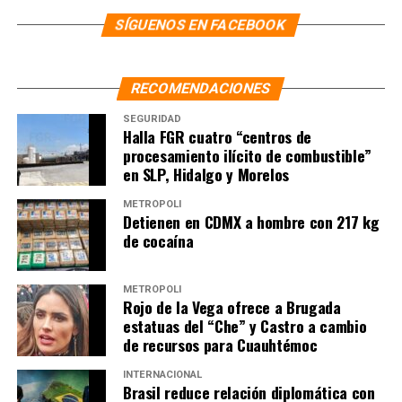
lograr mantener esto por defecto”, expresó.
SÍGUENOS EN FACEBOOK
NOTAS RELACIONADAS:
ESTADOS UNIDOS
LA HOGUERA
MÉXICO
NOTICIAS
PRINCIPAL
TLCAN
TMEC
RECOMENDACIONES
SIGUIENTE
Ebrard: Caso Rocha no ha contaminado pláticas del T-
SEGURIDAD
MEC
Halla FGR cuatro “centros de
procesamiento ilícito de combustible”
NO TE PIERDAS
en SLP, Hidalgo y Morelos
Sheinbaum celebra acuerdo aéreo con EU, que incluye
reconocimiento al AIFA
METRÓPOLI
Detienen en CDMX a hombre con 217 kg
de cocaína
METRÓPOLI
Rojo de la Vega ofrece a Brugada
estatuas del “Che” y Castro a cambio
de recursos para Cuauhtémoc
INTERNACIONAL
Brasil reduce relación diplomática con