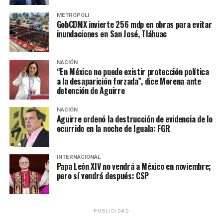
que empeoró la situación nacional porque no puede
ofrecer certidumbre jurídica .
METRÓPOLI
GobCDMX invierte 256 mdp en obras para evitar
inundaciones en San José, Tláhuac
La especialista planteó que aunque los destinos de
México y Estados Unidos están muy vinculados
actualmente, hay escenarios que no garantizan la
NACIÓN
“En México no puede existir protección política
continuidad de la interdependencia. Apuntó que las
a la desaparición forzada”, dice Morena ante
circunstancias nacionales que no aportan son las
detención de Aguirre
relativas a la seguridad, dada la «increíble» cifra de
feminicidios, homicidios y desapariciones. A la par,
NACIÓN
Aguirre ordenó la destrucción de evidencia de lo
señaló que el país tampoco puede responder como
ocurrido en la noche de Iguala: FGR
debería a la renegociación, defendiendo su papel de
socio de Estados Unidos, ante la falta de inversión desde
el TLCAN.
INTERNACIONAL
Papa León XIV no vendrá a México en noviembre;
pero sí vendrá después: CSP
“Que hay sustitutos para [el mercado] México, sin duda.
La diferencia es que para nosotros no hay sustituto de
Estados Unidos y eso es algo que hay que entender. Por
el puro hecho de ser vecinos, no crean que vamos a
PUBLICIDAD