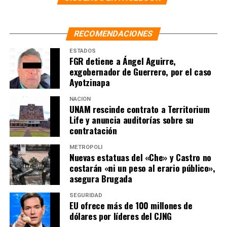
gravedad que aún mantiene el problema, así como las
dimensiones que ahora lo definen, a diferencia de lo
ocurrido durante el periodo conocido como “Guerra
RECOMENDACIONES
Sucia”, en el siglo XX.
ESTADOS
FGR detiene a Ángel Aguirre,
exgobernador de Guerrero, por el caso
NOTAS RELACIONADAS:
CIDH
DESAPARICIONES
Ayotzinapa
LA HOGUERA
MÉXICO
NOTICIAS
SEGOB
SRE
NACIÓN
SIGUIENTE
UNAM rescinde contrato a Territorium
CIDH reconoce avances de México contra las
Life y anuncia auditorías sobre su
desapariciones, pero advierte retos en la efectividad de
contratación
la normativa
NO TE PIERDAS
METRÓPOLI
Nuevas estatuas del «Che» y Castro no
Fallida, la visita de Isabel Díaz Ayuso: Sheinbaum
costarán «ni un peso al erario público»,
asegura Brugada
SEGURIDAD
EU ofrece más de 100 millones de
dólares por líderes del CJNG