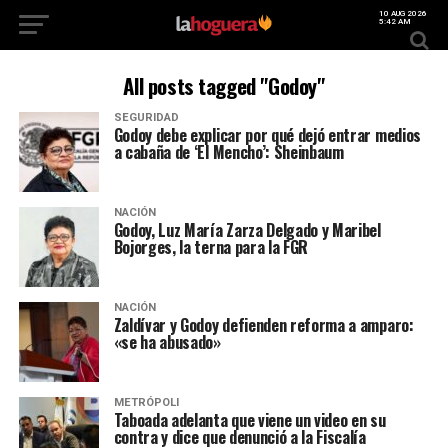
10 AUG 2026
5:42 AM
All posts tagged "Godoy"
SEGURIDAD
Godoy debe explicar por qué dejó entrar medios
a cabaña de ‘El Mencho’: Sheinbaum
NACIÓN
Godoy, Luz María Zarza Delgado y Maribel
Bojorges, la terna para la FGR
NACIÓN
Zaldívar y Godoy defienden reforma a amparo:
«se ha abusado»
METRÓPOLI
Taboada adelanta que viene un video en su
contra y dice que denunció a la Fiscalía