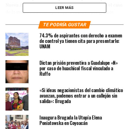
Nueva Alianza, añadiendo en específico que para el caso
LEER MÁS
de la estructura encargada para repartir programas
sociales desde la Presidencia de la República fungía
TE PODRÍA GUSTAR
como forjadora del clientelismo electoral.
74.3% de aspirantes con derecho a examen
Te puede interesar
:
“Me voy
de control ya tienen cita para presentarlo:
UNAM
a convertir en guardián
contra el fraude electoral”:
Dictan prisión preventiva a Guadalupe «N»
AMLO
por caso de huachicol fiscal vinculado a
Ruffo
Quadri de la Torre forma parte del bloque opositor al
«Si ideas negacionistas del cambio climático
gobierno de la «4T» y uno de los impulsores de un
avanzan, podemos entrar a un callejón sin
salida»: Brugada
esfuerzo conjunto para que otros partidos no solo se
queden con las gubernaturas en disputa sino en
específico para arrebatarle a Morena y los partidos
Inaugura Brugada la Utopía Elena
aliados la mayoría en la Cámara de Diputados.
Poniatowska en Coyoacán