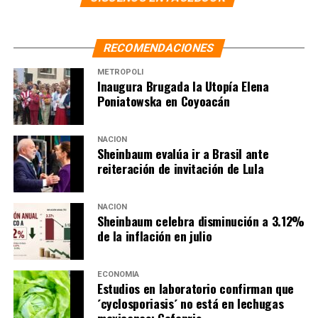
RECOMENDACIONES
METRÓPOLI
Inaugura Brugada la Utopía Elena
Poniatowska en Coyoacán
NACIÓN
Sheinbaum evalúa ir a Brasil ante
reiteración de invitación de Lula
NACIÓN
Sheinbaum celebra disminución a 3.12%
de la inflación en julio
ECONOMÍA
Estudios en laboratorio confirman que
´cyclosporiasis´ no está en lechugas
mexicanas: Cofepris