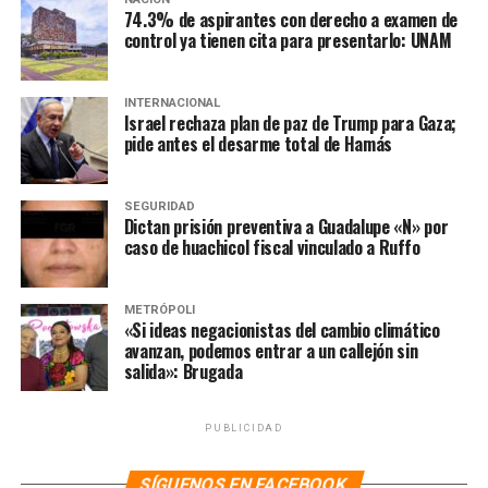
74.3% de aspirantes con derecho a examen de
directos no solo a la oposición sino a periodistas,
control ya tienen cita para presentarlo: UNAM
empresarios y miembros de la sociedad civil.
INTERNACIONAL
NOTAS RELACIONADAS:
COAHUILA
CONFERENCIAS DE AMLO
Israel rechaza plan de paz de Trump para Gaza;
DÓNDE VER CONFERENCIAS DE AMLO
ELECCIONES 2021
pide antes el desarme total de Hamás
ELECCIONES EN MÉXICO
GABRIEL QUADRI
GOBIERNO DE MÉXICO
HIDALGO
INE
LORENZO CÓRDOVA
MÉXICO
NOTICIAS
SEGURIDAD
SIGUIENTE
Dictan prisión preventiva a Guadalupe «N» por
El TEPJF confirma elecciones en Coahuila e Hidalgo el
caso de huachicol fiscal vinculado a Ruffo
próximo 18 octubre
NO TE PIERDAS
METRÓPOLI
Tribunal da entrada a impugnación contra
«Si ideas negacionistas del cambio climático
nombramiento de la presidenta de la CNDH
avanzan, podemos entrar a un callejón sin
salida»: Brugada
PUBLICIDAD
SÍGUENOS EN FACEBOOK