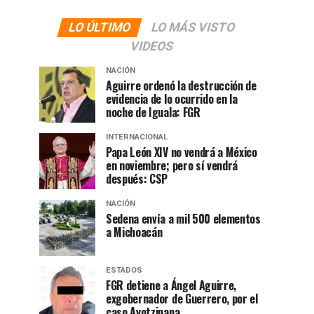
LO ÚLTIMO
LO MÁS VISTO
VIDEOS
NACIÓN
Aguirre ordenó la destrucción de
evidencia de lo ocurrido en la
noche de Iguala: FGR
INTERNACIONAL
Papa León XIV no vendrá a México
en noviembre; pero sí vendrá
después: CSP
NACIÓN
Sedena envía a mil 500 elementos
a Michoacán
ESTADOS
FGR detiene a Ángel Aguirre,
exgobernador de Guerrero, por el
caso Ayotzinapa