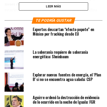
meses después del desplome de la trabe entre las
LEER MÁS
estaciones Tezonco y Olivos, la mandataria capitalina
quien también aspira a la presidencia de la República
TE PODRÍA GUSTAR
aseguró que como se comprometió, “desde el primer día
hemos estado atendiendo a las víctimas con un grupo
Expertos descartan “efecto popote” en
muy grande de servidores públicos” porque afirmó,
México por fracking desde EU
“siempre nos vamos a comprometer con las víctimas y
la justicia”.
La soberanía requiere de soberanía
Te puede interesar
:
Pedido de
energética: Sheinbaum
justicia continuará los años que
sean necesarios, advierte
Explorar nuevas fuentes de energía, el ‘Plan
B’ si no se encuentra agua salada: CSP
abogado y víctimas
Sheinbaum Pardo hizo un recuento de las condiciones
Aguirre ordenó la destrucción de evidencia
en que avanza la rehabilitación de la también llamada
de lo ocurrido en la noche de Iguala: FGR
Línea Dorada, que hace apenas dos días el secretario de