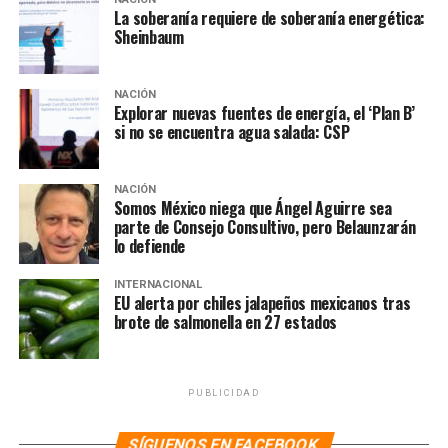
La soberanía requiere de soberanía energética:
Sheinbaum
NOTAS RELACIONADAS:
2 ANIVERSARIO
CLAUDIA SHEINBAUM
COLAPSO
LÍNEA 12
METRO
NACIÓN
SIGUIENTE
Explorar nuevas fuentes de energía, el ‘Plan B’
Se agota el tiempo para regular la publicidad exterior;
si no se encuentra agua salada: CSP
penas alcanzan hasta los seis años de cárcel: SEDUVI
NO TE PIERDAS
NACIÓN
Pedido de justicia continuará los años que sean
Somos México niega que Ángel Aguirre sea
necesarios, advierte abogado y víctimas
parte de Consejo Consultivo, pero Belaunzarán
lo defiende
INTERNACIONAL
EU alerta por chiles jalapeños mexicanos tras
brote de salmonella en 27 estados
PUBLICIDAD
SÍGUENOS EN FACEBOOK