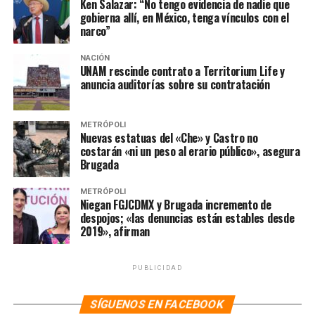
Ken Salazar: “No tengo evidencia de nadie que
Sheinbaum Pardo dedicó parte del cierre de su
gobierna allí, en México, tenga vínculos con el
exposición a hablar de las mujeres, aunque se limitó a
narco”
decir que ellas merecen una vida libre de violencia y
tener las oportunidades de lograr concretar sus sueños
NACIÓN
UNAM rescinde contrato a Territorium Life y
de la niñez, como el ser presidentas de la República.
anuncia auditorías sobre su contratación
Además, subrayó que pese a mantenerse históricamente
relegadas de los espacios de toma de decisiones, ahora
hay paridad de género en el Congreso de la Unión y en el
METRÓPOLI
Nuevas estatuas del «Che» y Castro no
gabinete federal; en tanto, no mencionó ninguna
costarán «ni un peso al erario público», asegura
política o acción de su gobierno para lograr cualquiera
Brugada
de esos objetivos.
METRÓPOLI
Niegan FGJCDMX y Brugada incremento de
Sheinbaum se reune con Alfaro,
despojos; «las denuncias están estables desde
2019», afirman
diputados y empresarios
Durante su estancia en Jalisco, Claudia Sheibaum
PUBLICIDAD
también aprovechó para visitar al gobernador Enrique
Alfaro Ramírez. De acuerdo con esta, ambos sostuvieron
SÍGUENOS EN FACEBOOK