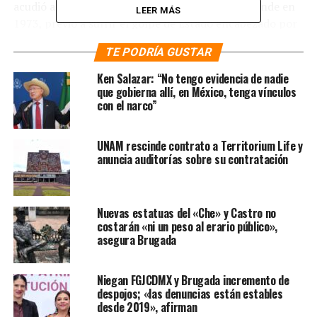
acudió a esta el presidente chileno Salvador Allende en
LEER MÁS
1973, previo a sufrir el golpe de Estado encabezado por
Augusto Pinochet.
TE PODRÍA GUSTAR
La mandataria capitalina recordó que en la década de
Ken Salazar: “No tengo evidencia de nadie
1970 aún había un gobierno que daba una concesión de
que gobierna allí, en México, tenga vínculos
con el narco”
derechos sociales pero ejercía el autoritarismo, además
de una simulación de la democracia. En contraste,
mencionó que hoy hay un gobierno distinto producto de
UNAM rescinde contrato a Territorium Life y
movimientos sociales y estudiantiles donde participó; de
anuncia auditorías sobre su contratación
manera directa, citó su participación en el Movimiento
Estudiantil de 1986 en la Universidad Nacional
Autónoma de México (UNAM) contra la visión
Nuevas estatuas del «Che» y Castro no
neoliberalista del rector Jorge Carpizo, quien pretendía
costarán «ni un peso al erario público»,
asegura Brugada
aumentar las cuotas de inscripción
.
Te puede interesar
:
“Estoy
Niegan FGJCDMX y Brugada incremento de
despojos; «las denuncias están estables
puesta para la encuesta”,
desde 2019», afirman