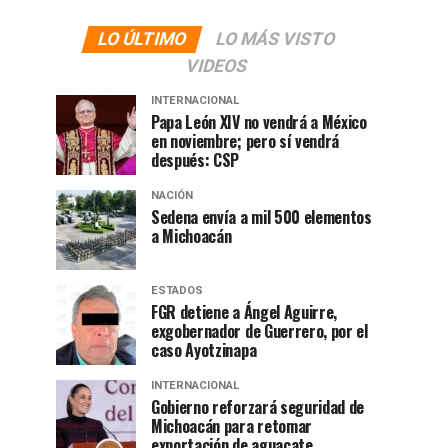
LO ÚLTIMO
LO MÁS VISTO
VIDEOS
INTERNACIONAL
Papa León XIV no vendrá a México
en noviembre; pero sí vendrá
después: CSP
NACIÓN
Sedena envía a mil 500 elementos
a Michoacán
ESTADOS
FGR detiene a Ángel Aguirre,
exgobernador de Guerrero, por el
caso Ayotzinapa
INTERNACIONAL
Gobierno reforzará seguridad de
Michoacán para retomar
exportación de aguacate