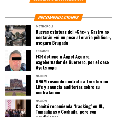
SIGUIENTE
“Tribunal admitió apelación de Israel Vallarta”, revela la
SSPC
RECOMENDACIONES
NO TE PIERDAS
METRÓPOLI
Critica AMLO silencio de organizaciones internacionales
Nuevas estatuas del «Che» y Castro no
ante la situación en Perú
costarán «ni un peso al erario público»,
asegura Brugada
ESTADOS
FGR detiene a Ángel Aguirre,
exgobernador de Guerrero, por el caso
Ayotzinapa
NACIÓN
UNAM rescinde contrato a Territorium
Life y anuncia auditorías sobre su
contratación
NACIÓN
Comité recomienda ‘fracking’ en NL,
Tamaulipas y Coahuila, pero con
condiciones