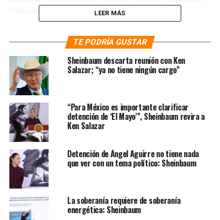
Coahuila durante 2006 y 2020.
LEER MÁS
“Seguimos con el rescate de mineros, solo esos dos
TE PODRÍA GUSTAR
proyectos implican una inversión de 4 mil mdp, lo de
Pasta de Conchos y Sabinas, Coahuila. Otros gobiernos
Sheinbaum descarta reunión con Ken
no hubiesen hecho eso; bueno, en el caso de Pasta de
Salazar; “ya no tiene ningún cargo”
Conchos había transcurrido tiempo y no habían
ayudado a las familias como ya se hizo ahora, que se les
dio una indemnización, se les apoyó y además nos
“Para México es importante clarificar
comprometimos a rescatar los cuerpos de sus
detención de ‘El Mayo’”, Sheinbaum revira a
Ken Salazar
familiares”, manifestó el mandatario mexicano
.
Te puede interesar
:
“No le tengo
Detención de Ángel Aguirre no tiene nada
que ver con un tema político: Sheinbaum
confianza a los ministros de la
SCJN”: AMLO
La soberanía requiere de soberanía
energética: Sheinbaum
Además, López Obrador anunció que próximamente